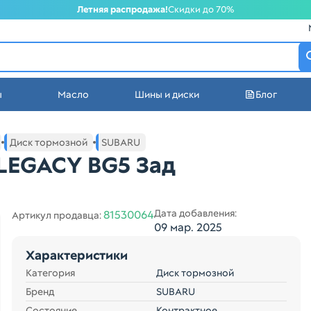
Летняя распродажа!
Скидки до 70%
атеринбурге
ы
Масло
Шины и диски
Блог
стей в Екатеринбурге
Диск тормозной
SUBARU
LEGACY BG5 Зад
Дата добавления:
81530064
Артикул продавца:
09 мар. 2025
Характеристики
Категория
Диск тормозной
Бренд
SUBARU
Состояние
Контрактное