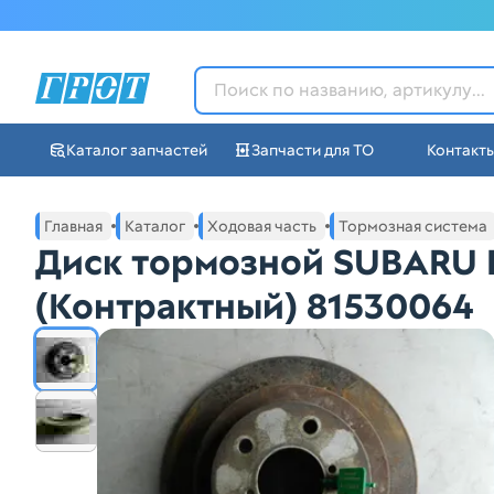
ГРОТ - Автозапчасти в Ек
Каталог запчастей
Запчасти для ТО
Контакт
Навигация по сайту автозапчастей ГРОТ
Основное меню навигации интернет-магазина автозапча
Главная
Каталог
Ходовая часть
Тормозная система
Диск тормозной SUBARU 
(Контрактный) 81530064