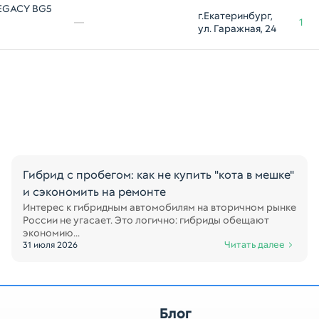
EGACY BG5
г.Екатеринбург, 
1
—
1
ул. Гаражная, 24
Гибрид с пробегом: как не купить "кота в мешке"
и сэкономить на ремонте
Интерес к гибридным автомобилям на вторичном рынке
России не угасает. Это логично: гибриды обещают
экономию...
Читать далее
31 июля 2026
Блог