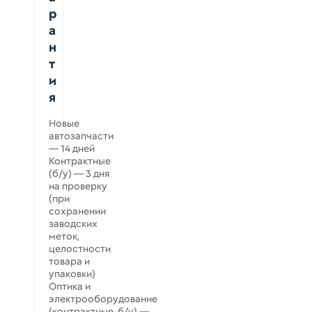
р
а
н
т
и
я
Новые
автозапчасти
— 14 дней
Контрактные
(б/у) — 3 дня
на проверку
(при
сохранении
заводских
меток,
целостности
товара и
упаковки)
Оптика и
электрооборудование
(контрактные, б/у) —