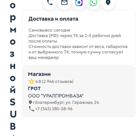
о
р
Доставка и оплата
м
Самовывоз: сегодня
Доставка (РФ): через ТК за 2-5 рабочих дней
о
после оплаты.
Стоимость доставки зависит от веса, габаритов
з
и от выбранного ТК, точную сумму согласует
ваш менеджер
н
Магазин
о
4.8 (2 946 отзывов)
й
ГРОТ
ООО "УРАЛПРОМБАЗА"
S
г.Екатеринбург, ул. Гаражная, 24
+7 (343) 385-58-96
U
B