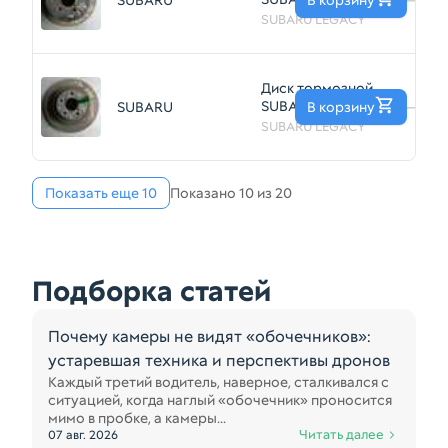
SUBARU
В корзину
—
BL5 Зад
SUBARU LEGACY
(Контрактный)
81530182
Диск тормозной
SUBARU LEGACY
SUBARU
В корзину
—
BE5 Зад
SUBARU LEGACY
(Контрактный)
81530134
Показать еще 10
Показано 10 из 20
Подборка статей
Почему камеры не видят «обочечников»:
устаревшая техника и перспективы дронов
Каждый третий водитель, наверное, сталкивался с
ситуацией, когда наглый «обочечник» проносится
мимо в пробке, а камеры...
Читать далее
07 авг. 2026