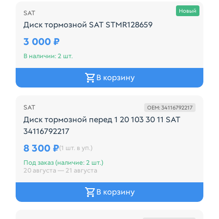
Новый
SAT
Диск тормозной SAT STMR128659
Производитель: SAT Код: 18784346
3 000 ₽
В наличии: 2 шт.
В корзину
Внешний
SAT
OEM: 34116792217
Диск тормозной перед 1 20 103 30 11 SAT
34116792217
Диск тормозной перед BMW 1 F20 10 3 F30 11 Брен
8 300 ₽
(1 шт. в уп.)
Под заказ (наличие: 2 шт.)
20 августа — 21 августа
В корзину
Внешний