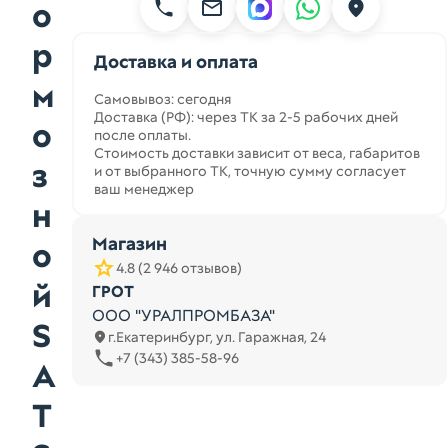
о
р
Доставка и оплата
м
Самовывоз: сегодня
Доставка (РФ): через ТК за 2-5 рабочих дней
о
после оплаты.
Стоимость доставки зависит от веса, габаритов
з
и от выбранного ТК, точную сумму согласует
ваш менеджер
н
Магазин
о
4.8 (2 946 отзывов)
й
ГРОТ
ООО "УРАЛПРОМБАЗА"
S
г.Екатеринбург, ул. Гаражная, 24
+7 (343) 385-58-96
A
T