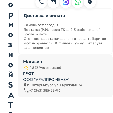
о
р
Доставка и оплата
м
Самовывоз: сегодня
Доставка (РФ): через ТК за 2-5 рабочих дней
о
после оплаты.
Стоимость доставки зависит от веса, габаритов
з
и от выбранного ТК, точную сумму согласует
ваш менеджер
н
Магазин
о
4.8 (2 946 отзывов)
й
ГРОТ
ООО "УРАЛПРОМБАЗА"
S
г.Екатеринбург, ул. Гаражная, 24
+7 (343) 385-58-96
A
T