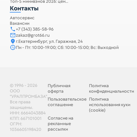
Топ-5 минивэнов 2026: цен...
Контакты
Автосервис
Вакансии
+7 (343) 385-58-96
zakaz@grot66.ru
г.Екатеринбург, ул. Гаражная, 24
Пн - Пт: 10:00-19:00; Сб: 10:00-15:00; Вс: Выходной
© 1996 - 2026
Публичная
Политика
ООО
оферта
конфиденциальности
"УРАЛПРОМБАЗА".
Пользовательское
Политика
Все права
соглашение
использования куки
защищены.
(cookie)
ИНН: 6664043884
Согласие на
КПП: 667101001
рекламные
ОГРН:
рассылки
1036605198420