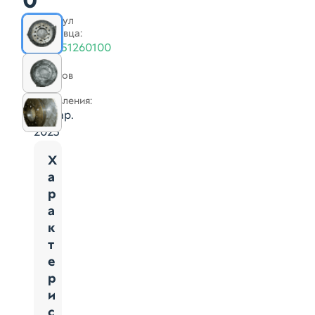
0
Артикул
продавца:
ST4351260100
Нет
отзывов
Дата
добавления:
09 мар.
2025
Х
а
р
а
к
т
е
р
и
с