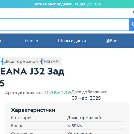
Летняя распродажа!
Скидки до 70%
атеринбурге
ы
Масло
Шины и диски
Блог
стей в Екатеринбурге
Диск тормозной
NISSAN
EANA J32 Зад
5
Дата добавления:
1070960705
Артикул продавца:
09 мар. 2025
Характеристики
Категория
Диск тормозной
Бренд
NISSAN
Состояние
Контрактное