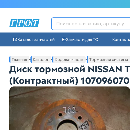
ГРОТ - Автозапчасти в Ек
Каталог запчастей
Запчасти для ТО
Контакт
Навигация по сайту автозапчастей ГРОТ
Основное меню навигации интернет-магазина автозапча
Главная
Каталог
Ходовая часть
Тормозная система
Диск тормозной NISSAN T
(Контрактный) 107096070