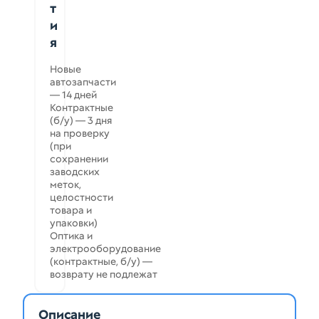
т
и
я
Новые
автозапчасти
— 14 дней
Контрактные
(б/у) — 3 дня
на проверку
(при
сохранении
заводских
меток,
целостности
товара и
упаковки)
Оптика и
электрооборудование
(контрактные, б/у) —
возврату не подлежат
Описание