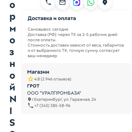
о
р
Доставка и оплата
м
Самовывоз: сегодня
Доставка (РФ): через ТК за 2-5 рабочих дней
о
после оплаты.
Стоимость доставки зависит от веса, габаритов
з
и от выбранного ТК, точную сумму согласует
ваш менеджер
н
Магазин
о
4.8 (2 946 отзывов)
й
ГРОТ
ООО "УРАЛПРОМБАЗА"
N
г.Екатеринбург, ул. Гаражная, 24
+7 (343) 385-58-96
I
S