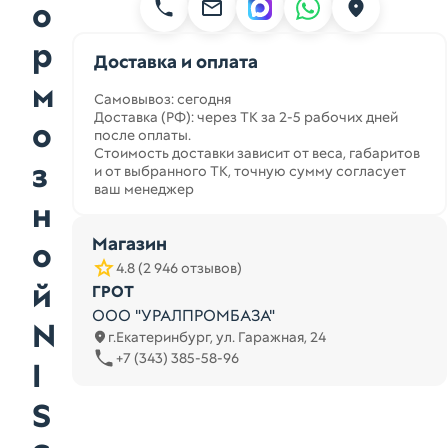
о
р
Доставка и оплата
м
Самовывоз: сегодня
Доставка (РФ): через ТК за 2-5 рабочих дней
о
после оплаты.
Стоимость доставки зависит от веса, габаритов
з
и от выбранного ТК, точную сумму согласует
ваш менеджер
н
Магазин
о
4.8 (2 946 отзывов)
й
ГРОТ
ООО "УРАЛПРОМБАЗА"
N
г.Екатеринбург, ул. Гаражная, 24
+7 (343) 385-58-96
I
S