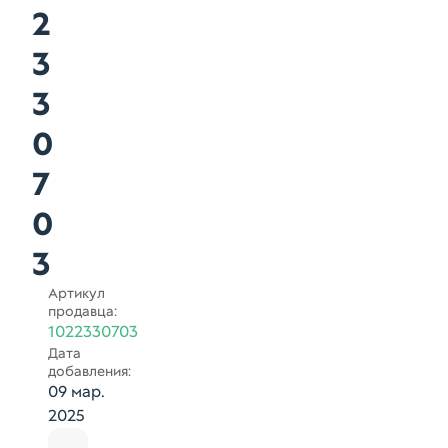
2
3
3
0
7
0
3
Артикул
продавца:
1022330703
Дата
добавления:
09 мар.
2025