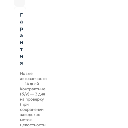
Г
а
р
а
н
т
и
я
Новые
автозапчасти
— 14 дней
Контрактные
(б/у) — 3 дня
на проверку
(при
сохранении
заводских
меток,
целостности