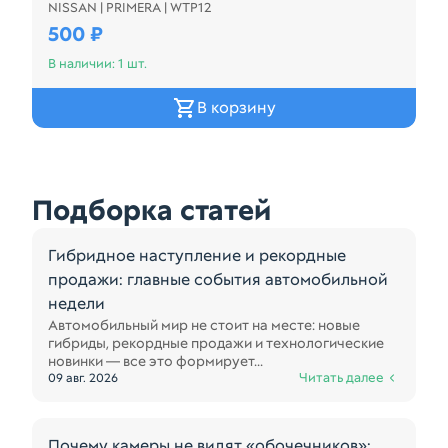
NISSAN | PRIMERA | WTP12
Диск тормозной NISSAN PRIMERA WTP12 Зад (Конт
500 ₽
В наличии: 1 шт.
В корзину
Подборка статей
Гибридное наступление и рекордные
продажи: главные события автомобильной
недели
Автомобильный мир не стоит на месте: новые
гибриды, рекордные продажи и технологические
новинки — все это формирует...
Читать далее
09 авг. 2026
Почему камеры не видят «обочечников»: