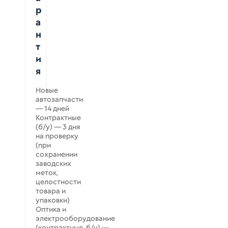
р
а
н
т
и
я
Новые
автозапчасти
— 14 дней
Контрактные
(б/у) — 3 дня
на проверку
(при
сохранении
заводских
меток,
целостности
товара и
упаковки)
Оптика и
электрооборудование
(контрактные, б/у) —