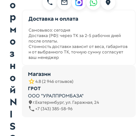
о
р
Доставка и оплата
м
Самовывоз: сегодня
Доставка (РФ): через ТК за 2-5 рабочих дней
о
после оплаты.
Стоимость доставки зависит от веса, габаритов
з
и от выбранного ТК, точную сумму согласует
ваш менеджер
н
Магазин
о
4.8 (2 946 отзывов)
й
ГРОТ
ООО "УРАЛПРОМБАЗА"
N
г.Екатеринбург, ул. Гаражная, 24
+7 (343) 385-58-96
I
S