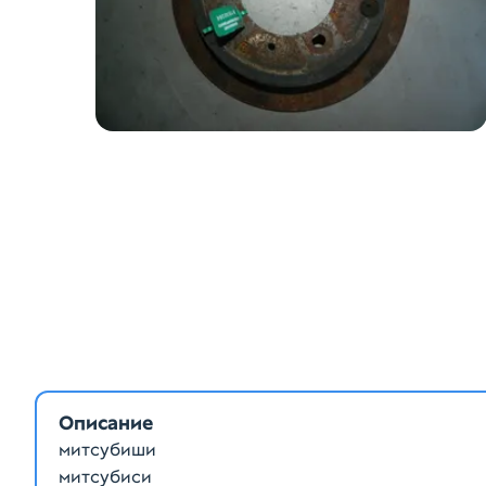
Описание
митсубиши
митсубиси