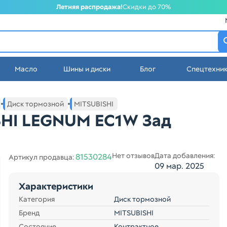
Летняя распродажа!
Скидки до 70%
атеринбурге
Масло
Шины и диски
Блог
Спецтехни
стей в Екатеринбурге
Диск тормозной
MITSUBISHI
SHI LEGNUM EC1W Зад
Нет отзывов
Дата добавления:
81530284
Артикул продавца:
09 мар. 2025
Характеристики
Категория
Диск тормозной
Бренд
MITSUBISHI
Состояние
Контрактное