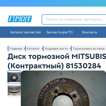
ГРОТ - Автозапчасти в Ек
Каталог запчастей
Запчасти для ТО
Контакты
Навигация по сайту автозапчастей ГРОТ
Основное меню навигации интернет-магазина автозапча
Главная
Каталог
Ходовая часть
Тормозная система
Диск тормозной MITSUBI
(Контрактный) 81530284