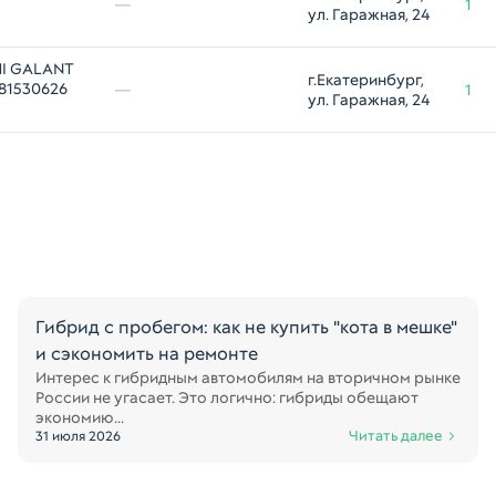
—
1
ул. Гаражная, 24
HI GALANT
г.Екатеринбург, 
 81530626
—
1
ул. Гаражная, 24
Гибрид с пробегом: как не купить "кота в мешке"
и сэкономить на ремонте
Интерес к гибридным автомобилям на вторичном рынке
России не угасает. Это логично: гибриды обещают
экономию...
Читать далее
31 июля 2026