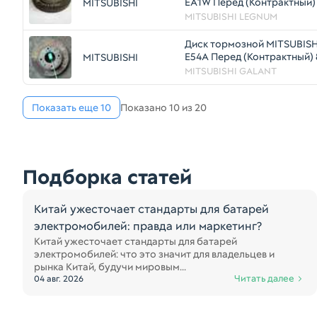
EA1W Перед (Контрактный)
MITSUBISHI
MITSUBISHI LEGNUM
Диск тормозной MITSUBIS
E54A Перед (Контрактный)
MITSUBISHI
MITSUBISHI GALANT
Показать еще 10
Показано 10 из 20
Подборка статей
Китай ужесточает стандарты для батарей
электромобилей: правда или маркетинг?
Китай ужесточает стандарты для батарей
электромобилей: что это значит для владельцев и
рынка Китай, будучи мировым...
Читать далее
04 авг. 2026