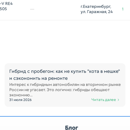
-V RE4
г.Екатеринбург, 
1505
—
1
ул. Гаражная, 24
Гибрид с пробегом: как не купить "кота в мешке"
и сэкономить на ремонте
Интерес к гибридным автомобилям на вторичном рынке
России не угасает. Это логично: гибриды обещают
экономию...
Читать далее
31 июля 2026
Блог