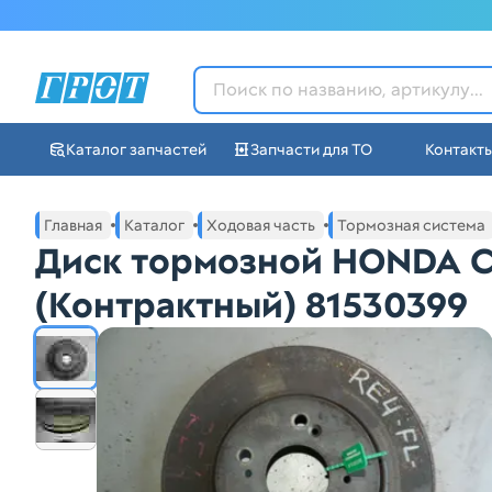
ГРОТ - Автозапчасти в Ек
Каталог запчастей
Запчасти для ТО
Контакт
Навигация по сайту автозапчастей ГРОТ
Основное меню навигации интернет-магазина автозапча
Главная
Каталог
Ходовая часть
Тормозная система
Диск тормозной HONDA C
(Контрактный) 81530399