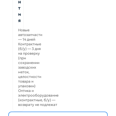
н
т
и
я
Новые
автозапчасти
— 14 дней
Контрактные
(б/у) — 3 дня
на проверку
(при
сохранении
заводских
меток,
целостности
товара и
упаковки)
Оптика и
электрооборудование
(контрактные, б/у) —
возврату не подлежат