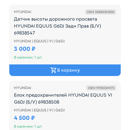
HYUNDAI
OEM: 558303M200
Датчик высоты дорожного просвета
HYUNDAI EQUUS G6DJ Задн Прав (Б/У)
69838547
HYUNDAI | EQUUS | VI | G6DJ
РЕСТАЙЛ
3 000 ₽
В наличии: 1 шт.
В корзину
HYUNDAI
OEM: 919503M173
Блок предохранителей HYUNDAI EQUUS VI
G6DJ (Б/У) 69838508
HYUNDAI | EQUUS | VI | G6DJ
919503M173
4 500 ₽
В наличии: 1 шт.