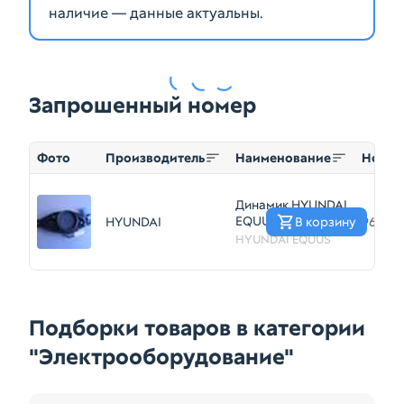
наличие — данные актуальны.
Запрошенный номер
Фото
Производитель
Наименование
Номер
Динамик HYUNDAI
EQUUS VI
HYUNDAI
В корзину
96350
(Контрактный)
HYUNDAI EQUUS
69838311
Подборки товаров в категории
"Электрооборудование"