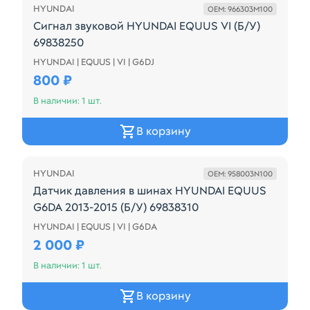
HYUNDAI
OEM: 966303M100
Сигнал звуковой HYUNDAI EQUUS VI (Б/У)
69838250
HYUNDAI | EQUUS | VI | G6DJ
966303M100 СИРЕНА (КЛАКСОН)
800 ₽
В наличии: 1 шт.
В корзину
HYUNDAI
OEM: 958003N100
Датчик давления в шинах HYUNDAI EQUUS
G6DA 2013-2015 (Б/У) 69838310
HYUNDAI | EQUUS | VI | G6DA
HYUNDAI EQUUS G6DA 2013-2015 РЕСТАЙЛ
2 000 ₽
В наличии: 1 шт.
В корзину