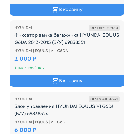
В корзину
HYUNDAI
OEM: 812103M010
Фиксатор замка багажника HYUNDAI EQUUS
G6DA 2013-2015 (Б/У) 69838551
HYUNDAI | EQUUS | VI | G6DA
HYUNDAI EQUUS G6DA 2013-2015 РЕСТАЙЛ ответная
2 000 ₽
В наличии: 1 шт.
В корзину
HYUNDAI
OEM: 954103N241
Блок управления HYUNDAI EQUUS VI G6DJ
(Б/У) 69838324
HYUNDAI | EQUUS | VI | G6DJ
954103N241 Блок Управления Системой Контроля
6 000 ₽