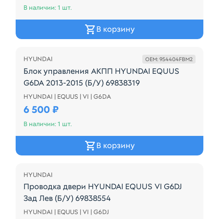
В наличии: 1 шт.
В корзину
HYUNDAI
OEM: 954404FBM2
Блок управления АКПП HYUNDAI EQUUS
G6DA 2013-2015 (Б/У) 69838319
HYUNDAI | EQUUS | VI | G6DA
954404FBM2 HYUNDAI EQUUS G6DA 2013-2015 РЕС
6 500 ₽
В наличии: 1 шт.
В корзину
HYUNDAI
Проводка двери HYUNDAI EQUUS VI G6DJ
Зад Лев (Б/У) 69838554
HYUNDAI | EQUUS | VI | G6DJ
916543N010