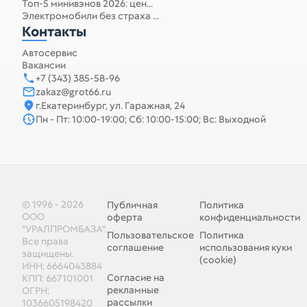
Топ-5 минивэнов 2026: цен...
Электромобили без страха ...
Контакты
Автосервис
Вакансии
+7 (343) 385-58-96
zakaz@grot66.ru
г.Екатеринбург, ул. Гаражная, 24
Пн - Пт: 10:00-19:00; Сб: 10:00-15:00; Вс: Выходной
© 1996 - 2026
Публичная
Политика
ООО
оферта
конфиденциальности
"УРАЛПРОМБАЗА".
Пользовательское
Политика
Все права
соглашение
использования куки
защищены.
(cookie)
ИНН: 6664043884
Согласие на
КПП: 667101001
рекламные
ОГРН:
рассылки
1036605198420