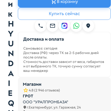
В корзину
и
к
Купить сейчас
H
Y
Доставка и оплата
U
Самовывоз: сегодня
N
Доставка (РФ): через ТК за 2-5 рабочих дней
после оплаты.
D
Стоимость доставки зависит от веса, габаритов
и от выбранного ТК, точную сумму согласует
A
ваш менеджер
I
Магазин
E
4.8 (2 946 отзывов)
ГРОТ
Q
ООО "УРАЛПРОМБАЗА"
г.Екатеринбург, ул. Гаражная, 24