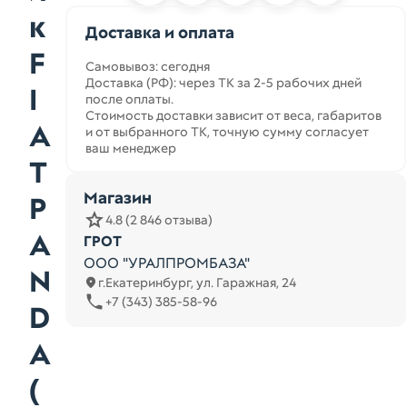
к
Доставка и оплата
F
Самовывоз: сегодня
Доставка (РФ): через ТК за 2-5 рабочих дней
I
после оплаты.
Стоимость доставки зависит от веса, габаритов
A
и от выбранного ТК, точную сумму согласует
ваш менеджер
T
Магазин
P
4.8 (2 846 отзыва)
A
ГРОТ
ООО "УРАЛПРОМБАЗА"
N
г.Екатеринбург, ул. Гаражная, 24
+7 (343) 385-58-96
D
A
(