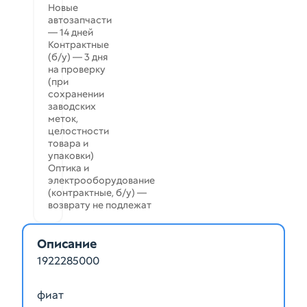
Новые
автозапчасти
— 14 дней
Контрактные
(б/у) — 3 дня
на проверку
(при
сохранении
заводских
меток,
целостности
товара и
упаковки)
Оптика и
электрооборудование
(контрактные, б/у) —
возврату не подлежат
Описание
1922285000
фиат