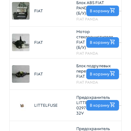
Блок ABS FIAT
PANDA 188A4000
FIAT
В корзину
—
(Б/У)
FIAT PANDA
Мотор
стеклоочистителя
FIAT PANDA Задн
FIAT
В корзину
—
(Б/У)
FIAT PANDA
Блок подрулевых
переключателей
FIAT
В корзину
—
FIAT PANDA (Б/У)
FIAT PANDA
Предохранитель
LITTELFUSE
LITTELFUSE
В корзину
—
0297025LXN 25A
32V
Предохранитель