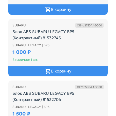
В корзину
SUBARU
OEM: 27534AG000
Блок ABS SUBARU LEGACY BP5
(Контрактный) 81532745
SUBARU | LEGACY | BP5
27534AG000
1 000 ₽
В наличии: 1 шт.
В корзину
SUBARU
OEM: 27534AG000
Блок ABS SUBARU LEGACY BP5
(Контрактный) 81532706
SUBARU | LEGACY | BP5
27534AG000
1 500 ₽