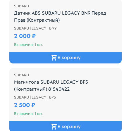
SUBARU
Датчик ABS SUBARU LEGACY BN9 Перед
Прав (Контрактный)
SUBARU | LEGACY | BN9
Датчик ABS SUBARU LEGACY BN9 Перед Прав (Кон
2 000 ₽
В наличии: 1 шт.
В корзину
SUBARU
Магнитола SUBARU LEGACY BP5
(Контрактный) 81540422
SUBARU | LEGACY | BP5
С КЛИМАТ- КОНТРОЛЕМ
2 500 ₽
В наличии: 1 шт.
В корзину