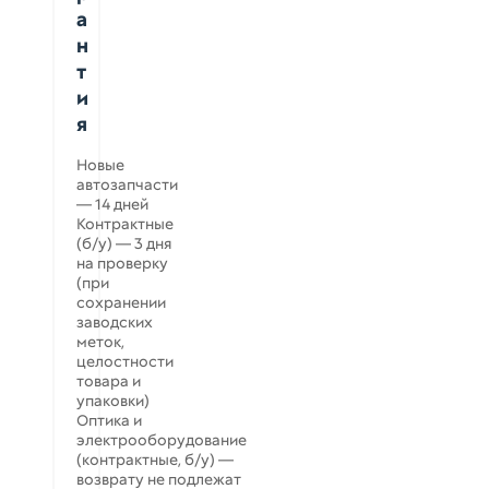
а
н
т
и
я
Новые
автозапчасти
— 14 дней
Контрактные
(б/у) — 3 дня
на проверку
(при
сохранении
заводских
меток,
целостности
товара и
упаковки)
Оптика и
электрооборудование
(контрактные, б/у) —
возврату не подлежат