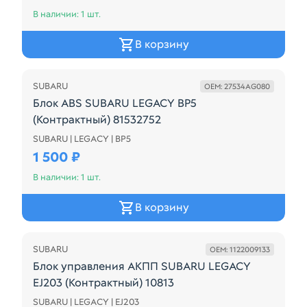
В наличии: 1 шт.
В корзину
SUBARU
OEM: 27534AG080
Блок ABS SUBARU LEGACY BP5
(Контрактный) 81532752
SUBARU | LEGACY | BP5
27534AG080
1 500 ₽
В наличии: 1 шт.
В корзину
SUBARU
OEM: 1122009133
Блок управления АКПП SUBARU LEGACY
EJ203 (Контрактный) 10813
SUBARU | LEGACY | EJ203
1122009133 31711AG480