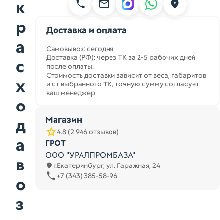
к
р
Доставка и оплата
а
Самовывоз: сегодня
Доставка (РФ): через ТК за 2-5 рабочих дней
с
после оплаты.
Стоимость доставки зависит от веса, габаритов
х
и от выбранного ТК, точную сумму согласует
ваш менеджер
о
Магазин
д
4.8 (2 946 отзывов)
а
ГРОТ
ООО "УРАЛПРОМБАЗА"
в
г.Екатеринбург, ул. Гаражная, 24
+7 (343) 385-58-96
о
з