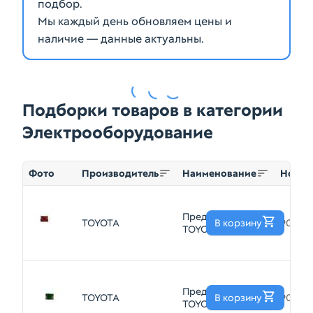
подбор.
Мы каждый день обновляем цены и
наличие — данные актуальны.
Подборки товаров в категории
Электрооборудование
Фото
Производитель
Наименование
Номер
Предохранитель
TOYOTA
В корзину
90982
TOYOTA
9098209021 10A
32V
Предохранитель
TOYOTA
В корзину
90982
TOYOTA