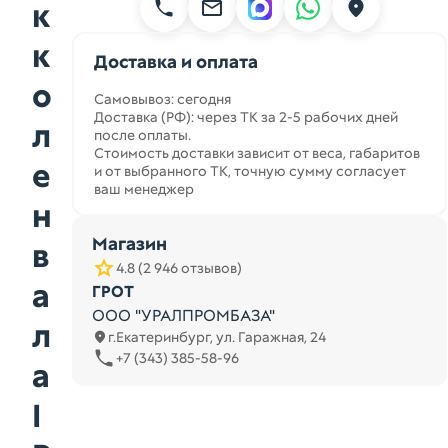
к
к
Доставка и оплата
о
Самовывоз: сегодня
Доставка (РФ): через ТК за 2-5 рабочих дней
л
после оплаты.
Стоимость доставки зависит от веса, габаритов
е
и от выбранного ТК, точную сумму согласует
ваш менеджер
н
Магазин
в
4.8 (2 946 отзывов)
а
ГРОТ
ООО "УРАЛПРОМБАЗА"
л
г.Екатеринбург, ул. Гаражная, 24
+7 (343) 385-58-96
а
I