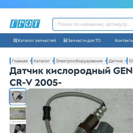
ГРОТ - Автозапчасти в Ек
Каталог запчастей
Запчасти для ТО
Контакт
Навигация по сайту автозапчастей ГРОТ
Основное меню навигации интернет-магазина автозапча
Главная
Каталог
Электрооборудование
Датчик
G
Датчик кислородный GE
CR-V 2005-