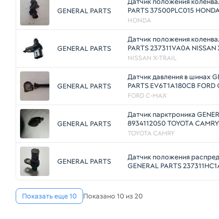
Датчик положения коленв
PARTS 37500PLC015 HONDA
GENERAL PARTS
HONDA
Датчик положения коленв
PA
GENERAL PARTS
NISSAN X-TRAIL
Датчик давления в шинах 
PARTS EV6T1A180CB FORD 
GENERAL PARTS
2019
FORD C-MAX
Датчик парктроника GENE
8934112050 TOYOTA CAMRY 
GENERAL PARTS
430
TOYOTA CAMRY
Датчик положения распре
GENERAL PARTS
GENERAL PARTS 237311HC1
MR20DE, HR12DE, HR12DR, 
Показать еще 10
Показано 10 из 20