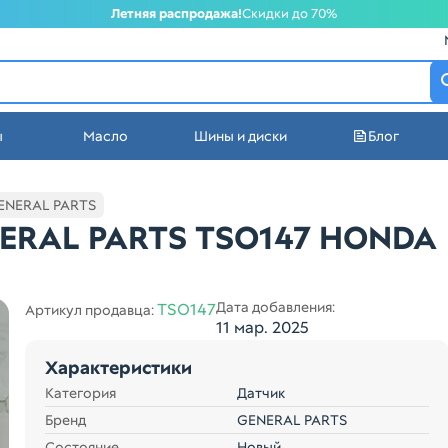
Летняя распродажа!
Скидки до 70%
атеринбурге
ы
Масло
Шины и диски
Блог
стей в Екатеринбурге
ENERAL PARTS
NERAL PARTS TSO147 HONDA
Дата добавления:
TSO147
Артикул продавца:
11 мар. 2025
Характеристики
Категория
Датчик
Бренд
GENERAL PARTS
Состояние
Новый