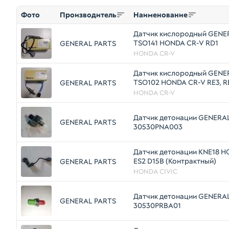
Фото
Производитель
Наименование
Датчик кислородный GENE
TSO141 HONDA CR-V RD1
GENERAL PARTS
HONDA CR-V
Датчик кислородный GENE
TSO102 HONDA CR-V RE3, RE
GENERAL PARTS
R20A
HONDA CR-V
Датчик детонации GENERA
GENERAL PARTS
30530PNA003
Датчик детонации KNE18 H
ES2 D15B (Контрактный)
GENERAL PARTS
HONDA CIVIC
Датчик детонации GENERA
GENERAL PARTS
30530PRBA01