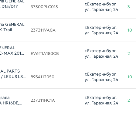
ала GENERAL
г.Екатеринбург, 
 D15/D17
37500PLC015
3
ул. Гаражная, 24
ала GENERAL
г.Екатеринбург, 
RTS 237311VA0A NISSAN X-Trail
237311VA0A
10
ул. Гаражная, 24
GENERAL
г.Екатеринбург, 
C-MAX 2014-
EV6T1A180CB
2
ул. Гаражная, 24
RAL PARTS
г.Екатеринбург, 
/ LEXUS LS
8934112050
10
ул. Гаражная, 24
двала
г.Екатеринбург, 
237311HC1A
2
A HR16DE,
ул. Гаражная, 24
MR16DDT