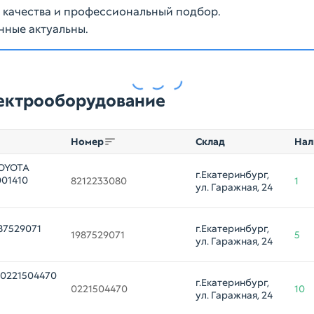
ю качества и профессиональный подбор.
нные актуальны.
лектрооборудование
Номер
Склад
Нал
TOYOTA
г.Екатеринбург, 
001410
8212233080
1
ул. Гаражная, 24
87529071
г.Екатеринбург, 
1987529071
5
ул. Гаражная, 24
 0221504470
г.Екатеринбург, 
0221504470
10
ул. Гаражная, 24