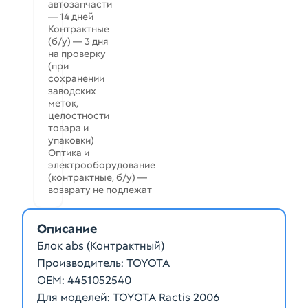
автозапчасти
— 14 дней
Контрактные
(б/у) — 3 дня
на проверку
(при
сохранении
заводских
меток,
целостности
товара и
упаковки)
Оптика и
электрооборудование
(контрактные, б/у) —
возврату не подлежат
Описание
Блок abs (Контрактный)
Производитель: TOYOTA
ОЕМ: 4451052540
Для моделей: TOYOTA Ractis 2006