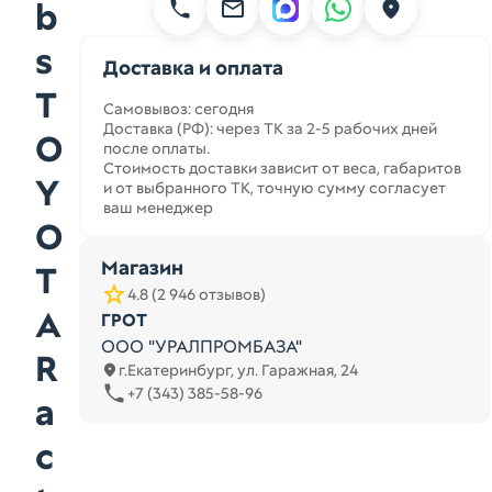
b
s
Доставка и оплата
T
Самовывоз: сегодня
Доставка (РФ): через ТК за 2-5 рабочих дней
O
после оплаты.
Стоимость доставки зависит от веса, габаритов
Y
и от выбранного ТК, точную сумму согласует
ваш менеджер
O
Магазин
T
4.8 (2 946 отзывов)
A
ГРОТ
ООО "УРАЛПРОМБАЗА"
R
г.Екатеринбург, ул. Гаражная, 24
+7 (343) 385-58-96
a
c