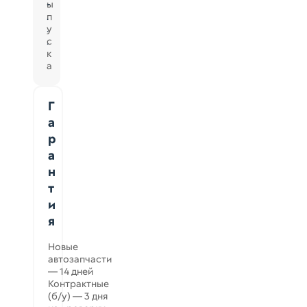
ы
-
п
.
у
.
с
.
к
а
Г
а
р
а
н
т
и
я
Новые
автозапчасти
— 14 дней
Контрактные
(б/у) — 3 дня