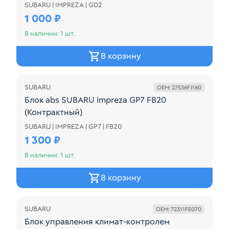
SUBARU | IMPREZA | GD2
27534FE010
1 000 ₽
В наличии: 1 шт.
В корзину
SUBARU
OEM: 27536FJ160
Блок abs SUBARU Impreza GP7 FB20
(Контрактный)
SUBARU | IMPREZA | GP7 | FB20
Блок abs (Контрактный) Производитель: SUBARU ОЕ
1 300 ₽
В наличии: 1 шт.
В корзину
SUBARU
OEM: 72311FE070
Блок управления климат-контролем