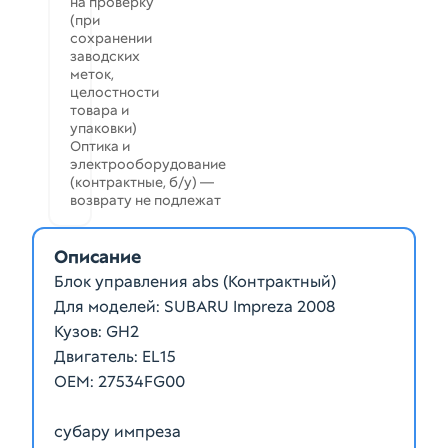
на проверку
(при
сохранении
заводских
меток,
целостности
товара и
упаковки)
Оптика и
электрооборудование
(контрактные, б/у) —
возврату не подлежат
Описание
Блок управления abs (Контрактный)
Для моделей: SUBARU Impreza 2008
Кузов: GH2
Двигатель: EL15
ОЕМ: 27534FG00
субару импреза