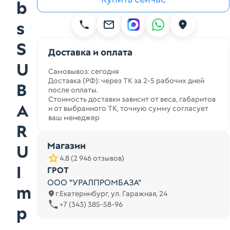
b
s
S
Доставка и оплата
U
Самовывоз: сегодня
Доставка (РФ): через ТК за 2-5 рабочих дней
B
после оплаты.
Стоимость доставки зависит от веса, габаритов
A
и от выбранного ТК, точную сумму согласует
ваш менеджер
R
Магазин
U
4.8 (2 946 отзывов)
I
ГРОТ
ООО "УРАЛПРОМБАЗА"
m
г.Екатеринбург, ул. Гаражная, 24
+7 (343) 385-58-96
p