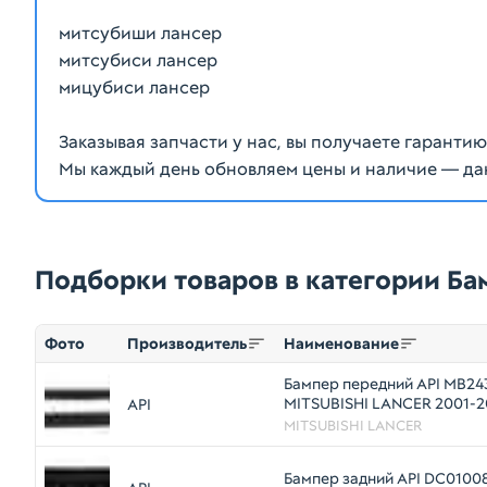
митсубиши лансер
митсубиси лансер
мицубиси лансер
Заказывая запчасти у нас, вы получаете гаранти
Мы каждый день обновляем цены и наличие — да
Подборки товаров в категории Ба
Фото
Производитель
Наименование
Бампер передний API MB2
MITSUBISHI LANCER 2001-
API
MITSUBISHI LANCER
Бампер задний API DC0100