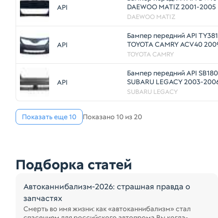
DAEWOO MATIZ 2001-2005
API
DAEWOO MATIZ
Бампер передний API TY38
TOYOTA CAMRY ACV40 2009
API
(Уценка)
TOYOTA CAMRY
Бампер передний API SB1
SUBARU LEGACY 2003-200
API
SUBARU LEGACY
Показать еще 10
Показано 10 из 20
Подборка статей
Автоканнибализм-2026: страшная правда о
запчастях
Смерть во имя жизни: как «автоканнибализм» стал
спасением для российского автопрома Вы когда-