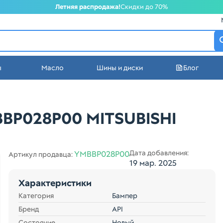
Летняя распродажа!
Скидки до 70%
атеринбурге
ы
Масло
Шины и диски
Блог
стей в Екатеринбурге
BBP028P00 MITSUBISHI
Дата добавления:
YMBBP028P00
Артикул продавца:
19 мар. 2025
Характеристики
Категория
Бампер
Бренд
API
Состояние
Новый