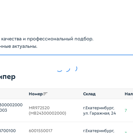
ю качества и профессиональный подбор.
нные актуальны.
мпер
Номер
Склад
Нал
4300002000
MR972520 

г.Екатеринбург, 
2003
7
(MB24300002000)
ул. Гаражная, 24
8700100
6001550017 

г.Екатеринбург, 