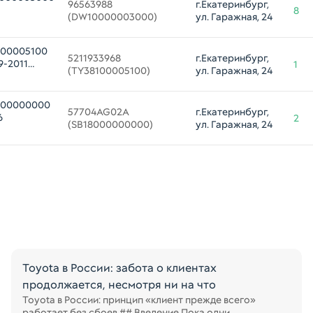
96563988 

г.Екатеринбург, 
8
(DW10000003000)
ул. Гаражная, 24
100005100
5211933968 

г.Екатеринбург, 
-2011
1
(TY38100005100)
ул. Гаражная, 24
8000000000
57704AG02A 

г.Екатеринбург, 
6
2
(SB18000000000)
ул. Гаражная, 24
Toyota в России: забота о клиентах
продолжается, несмотря ни на что
Toyota в России: принцип «клиент прежде всего»
работает без сбоев ## Введение Пока одни