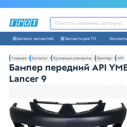
ГРОТ - Автозапчасти в Ек
Каталог запчастей
Запчасти для ТО
Контакт
Навигация по сайту автозапчастей ГРОТ
Основное меню навигации интернет-магазина автозапча
Главная
Каталог
Кузовные элементы
Бампер
API
Бампер передний API YM
Lancer 9