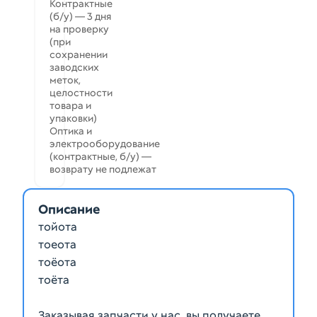
Контрактные
(б/у) — 3 дня
на проверку
(при
сохранении
заводских
меток,
целостности
товара и
упаковки)
Оптика и
электрооборудование
(контрактные, б/у) —
возврату не подлежат
Описание
тойота
тоеота
тоёота
тоёта
Заказывая запчасти у нас, вы получаете