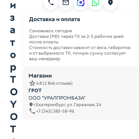
и
з
Доставка и оплата
а
Самовывоз: сегодня
Доставка (РФ): через ТК за 2-5 рабочих дней
т
после оплаты.
Стоимость доставки зависит от веса, габаритов
о
и от выбранного ТК, точную сумму согласует
ваш менеджер
р
Магазин
T
4.8 (2 846 отзыва)
O
ГРОТ
ООО "УРАЛПРОМБАЗА"
Y
г.Екатеринбург, ул. Гаражная, 24
+7 (343) 385-58-96
O
T