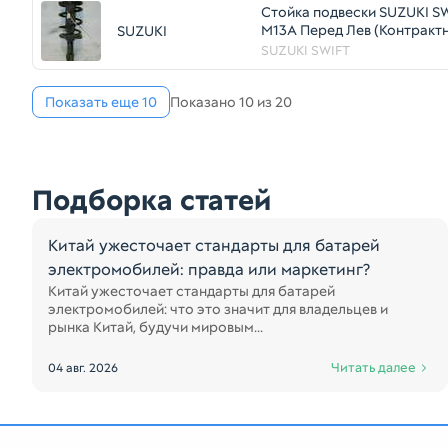
Стойка подвески SUZUKI SW
M13A Перед Лев (Контракт
SUZUKI
45976308
SUZUKI SWIFT
Показать еще 10
Показано 10 из 20
Подборка статей
Китай ужесточает стандарты для батарей
электромобилей: правда или маркетинг?
Китай ужесточает стандарты для батарей
электромобилей: что это значит для владельцев и
рынка Китай, будучи мировым...
Читать далее
04 авг. 2026