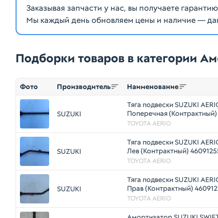
Заказывая запчасти у нас, вы получаете гаранти
Мы каждый день обновляем цены и наличие — да
Подборки товаров в категории А
Фото
Производитель
Наименование
Тяга подвески SUZUKI AERI
Поперечная (Контрактный)
SUZUKI
TOYOTA AERIO
Тяга подвески SUZUKI AERI
Лев (Контрактный) 4609125
SUZUKI
TOYOTA AERIO
Тяга подвески SUZUKI AERI
Прав (Контрактный) 46091
SUZUKI
TOYOTA AERIO
Амортизатор SUZUKI SWIFT