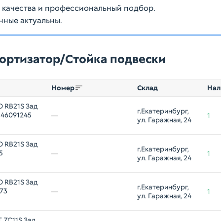
ю качества и профессиональный подбор.
нные актуальны.
мортизатор/Стойка подвески
Номер
Склад
Нал
O RB21S Зад
г.Екатеринбург, 
 46091245
—
1
ул. Гаражная, 24
O RB21S Зад
г.Екатеринбург, 
5
—
1
ул. Гаражная, 24
O RB21S Зад
г.Екатеринбург, 
273
—
1
ул. Гаражная, 24
 ZC11S Зад