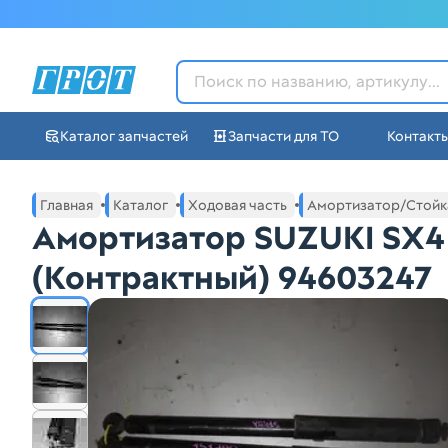
ГРОТ - Автозапчасти в Ек
Каталог запчастей
Запчасти для ТО
Контакт
Навигация по сайту автозапчастей ГРОТ
Основное меню навигации интернет-магазина автозапча
Главная
Каталог
Ходовая часть
Амортизатор/Стойк
Амортизатор SUZUKI SX4 
(Контрактный) 94603247