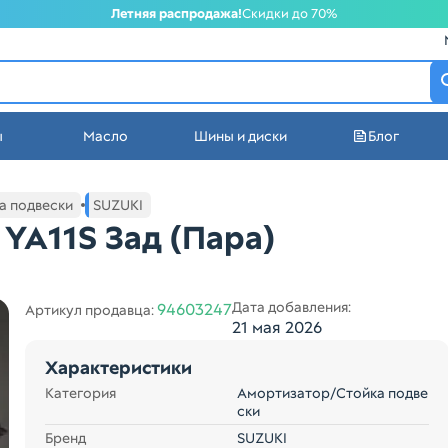
Летняя распродажа!
Скидки до 70%
атеринбурге
ы
Масло
Шины и диски
Блог
стей в Екатеринбурге
а подвески
SUZUKI
YA11S Зад (Пара)
Дата добавления:
94603247
Артикул продавца:
21 мая 2026
Характеристики
Категория
Амортизатор/Стойка подве
ски
Бренд
SUZUKI