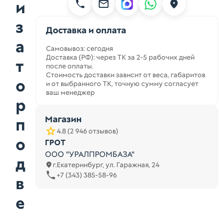
и
з
Доставка и оплата
а
Самовывоз: сегодня
Доставка (РФ): через ТК за 2-5 рабочих дней
т
после оплаты.
Стоимость доставки зависит от веса, габаритов
о
и от выбранного ТК, точную сумму согласует
ваш менеджер
р
Магазин
п
4.8 (2 946 отзывов)
о
ГРОТ
ООО "УРАЛПРОМБАЗА"
д
г.Екатеринбург, ул. Гаражная, 24
+7 (343) 385-58-96
в
е