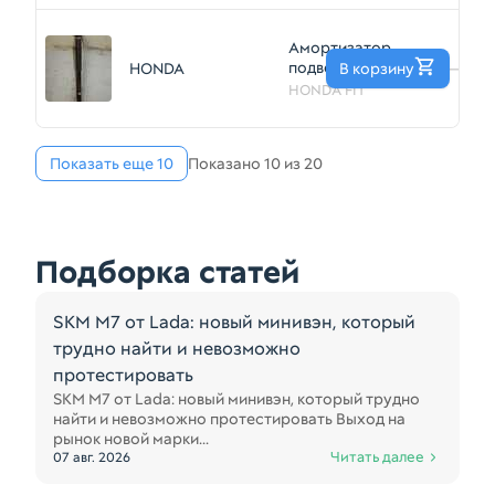
35023155
Амортизатор
подвески HONDA
HONDA
В корзину
—
FIT GD1 Задн
HONDA FIT
(Контрактный)
35023153
Показать еще 10
Показано 10 из 20
Подборка статей
SKM M7 от Lada: новый минивэн, который
трудно найти и невозможно
протестировать
SKM M7 от Lada: новый минивэн, который трудно
найти и невозможно протестировать Выход на
рынок новой марки...
Читать далее
07 авг. 2026