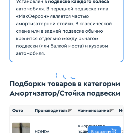
Установлен в
подвеске каждого колеса
автомобиля. В передней подвеске типа
«МакФерсон» является частью
амортизаторной стойки. В классической
схеме или в задней подвеске обычно
крепится отдельно между рычагом
подвески (или балкой моста) и кузовом
Подборки товаров в категории
Амортизатор/Стойка подвески
Фото
Производитель
Наименование
Номер
Амортизатор
подвески HONDA
HONDA
В корзину
52610