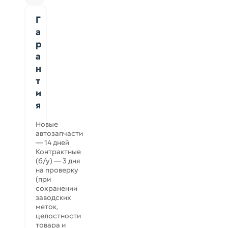
Г
а
р
а
н
т
и
я
Новые
автозапчасти
— 14 дней
Контрактные
(б/у) — 3 дня
на проверку
(при
сохранении
заводских
меток,
целостности
товара и