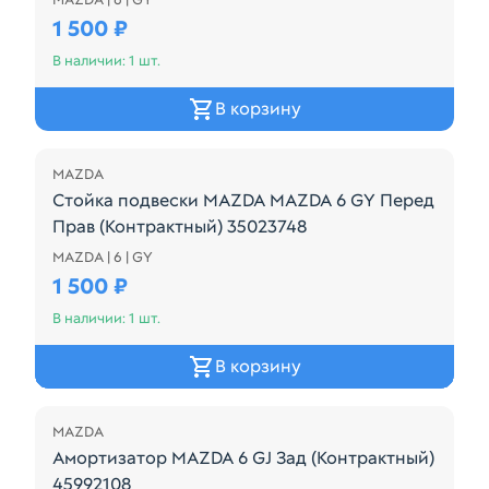
Подходит Для моделей Mazda Atenza, GG3P, GG3S,
1 500 ₽
В наличии: 1 шт.
В корзину
MAZDA
Стойка подвески MAZDA MAZDA 6 GY Перед
Прав (Контрактный) 35023748
MAZDA | 6 | GY
Подходит Для моделей Mazda Atenza, GG3P, GG3S,
1 500 ₽
В наличии: 1 шт.
В корзину
MAZDA
Амортизатор MAZDA 6 GJ Зад (Контрактный)
45992108