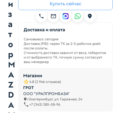
и
Купить сейчас
з
а
Доставка и оплата
т
Самовывоз: сегодня
о
Доставка (РФ): через ТК за 2-5 рабочих дней
после оплаты.
р
Стоимость доставки зависит от веса, габаритов
и от выбранного ТК, точную сумму согласует
M
ваш менеджер
A
Магазин
Z
4.8 (2 946 отзывов)
ГРОТ
D
ООО "УРАЛПРОМБАЗА"
г.Екатеринбург, ул. Гаражная, 24
A
+7 (343) 385-58-96