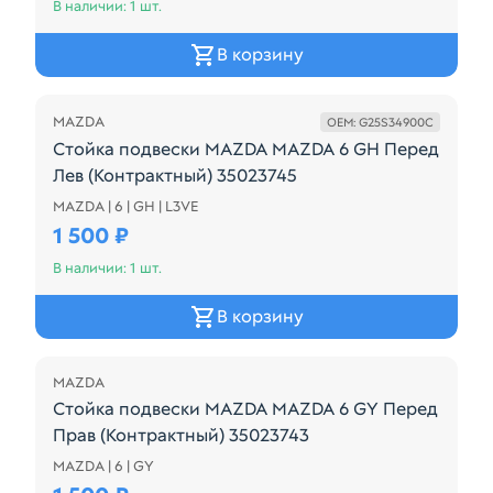
В наличии: 1 шт.
В корзину
MAZDA
OEM: G25S34900C
Стойка подвески MAZDA MAZDA 6 GH Перед
Лев (Контрактный) 35023745
MAZDA | 6 | GH | L3VE
Подходит Для моделей Mazda Atenza, GG3P, GG3S,
1 500 ₽
В наличии: 1 шт.
В корзину
MAZDA
Стойка подвески MAZDA MAZDA 6 GY Перед
Прав (Контрактный) 35023743
MAZDA | 6 | GY
Подходит Для моделей Mazda Atenza, GG3P, GG3S,