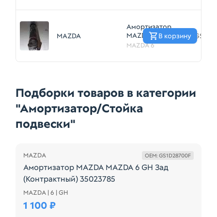
(Контрактный)
35023790
Амортизатор
MAZDA MAZDA 6
MAZDA
В корзину
GS1M2
GH Зад
MAZDA 6
(Контрактный)
35023727
Подборки товаров в категории
"Амортизатор/Стойка
подвески"
MAZDA
OEM: GS1D28700F
Амортизатор MAZDA MAZDA 6 GH Зад
(Контрактный) 35023785
MAZDA | 6 | GH
Подходит Для моделей Mazda Atenza, GH5AP, GH5A
1 100 ₽