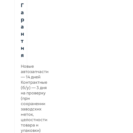
Г
а
р
а
н
т
и
я
Новые
автозапчасти
— 14 дней
Контрактные
(б/у) — 3 дня
на проверку
(при
сохранении
заводских
меток,
целостности
товара и
упаковки)