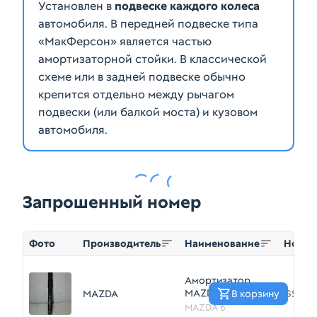
Установлен в
подвеске каждого колеса
автомобиля. В передней подвеске типа
«МакФерсон» является частью
амортизаторной стойки. В классической
схеме или в задней подвеске обычно
крепится отдельно между рычагом
подвески (или балкой моста) и кузовом
Запрошенный номер
Фото
Производитель
Наименование
Номер
Амортизатор
MAZDA MAZDA 6
MAZDA
В корзину
GS1M2
GH Зад
MAZDA 6