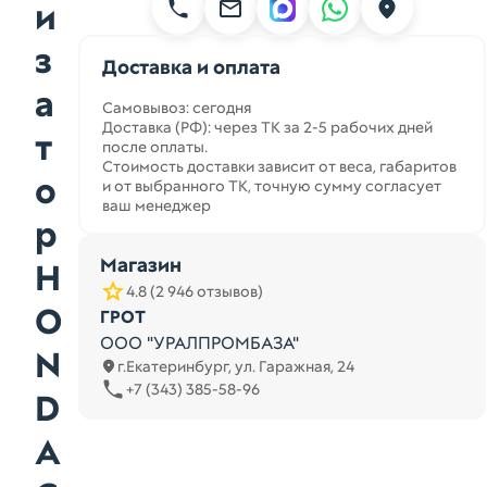
и
з
Доставка и оплата
а
Самовывоз: сегодня
Доставка (РФ): через ТК за 2-5 рабочих дней
т
после оплаты.
Стоимость доставки зависит от веса, габаритов
о
и от выбранного ТК, точную сумму согласует
ваш менеджер
р
Магазин
H
4.8 (2 946 отзывов)
O
ГРОТ
ООО "УРАЛПРОМБАЗА"
N
г.Екатеринбург, ул. Гаражная, 24
+7 (343) 385-58-96
D
A