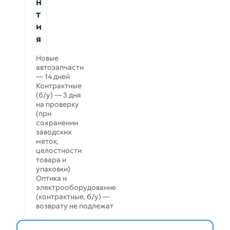
н
т
и
я
Новые
автозапчасти
— 14 дней
Контрактные
(б/у) — 3 дня
на проверку
(при
сохранении
заводских
меток,
целостности
товара и
упаковки)
Оптика и
электрооборудование
(контрактные, б/у) —
возврату не подлежат