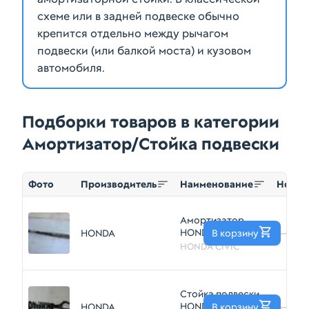
схеме или в задней подвеске обычно
крепится отдельно между рычагом
подвески (или балкой моста) и кузовом
Подборки товаров в категории
Амортизатор/Стойка подвески
Фото
Производитель
Наименование
Номер
Амортизатор
HONDA CIVIK FK1
HONDA
В корзину
—
Зад
HONDA CIVIC
(Контрактный)
46091597
Стойка подвески
HONDA CIVIC EK2
HONDA
В корзину
—