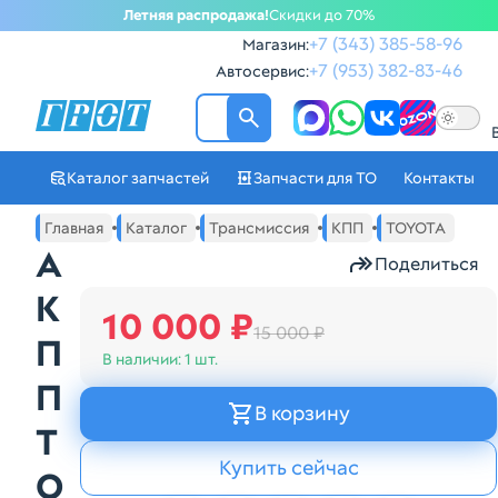
Летняя распродажа!
Скидки до 70%
+7 (343) 385-58-96
Магазин:
+7 (953) 382-83-46
Автосервис:
ГРОТ - Автозапчасти в Ек
Каталог запчастей
Запчасти для ТО
Контакты
Навигация по сайту автозапчастей ГРОТ
Основное меню навигации интернет-магазина автозапча
Главная
Каталог
Трансмиссия
КПП
TOYOTA
А
Поделиться
К
10 000 ₽
15 000 ₽
П
В наличии:
1 шт.
П
В корзину
T
Купить сейчас
O