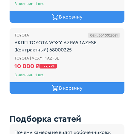
В наличии: 1 шт.
В корзину
Распродажа
TOYOTA
OEM: 3040028021
АКПП TOYOTA VOXY AZR65 1AZFSE
(Контрактный) 68000225
TOYOTA | VOXY | 1AZFSE
4WD / Маркировка: K111F-04A
10 000 ₽
-33,33%
В наличии: 1 шт.
В корзину
Подборка статей
Почему камеры не видят «обочечников»: