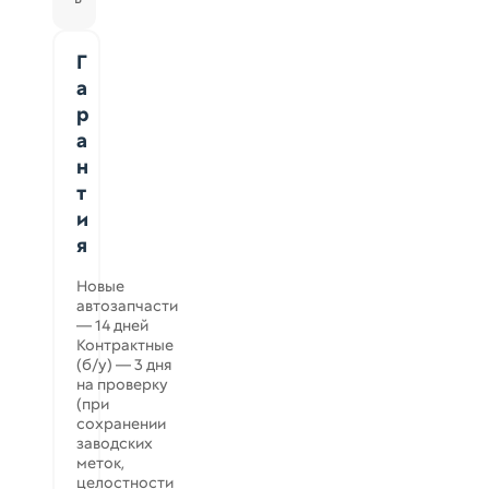
Г
а
р
а
н
т
и
я
Новые
автозапчасти
— 14 дней
Контрактные
(б/у) — 3 дня
на проверку
(при
сохранении
заводских
меток,
целостности