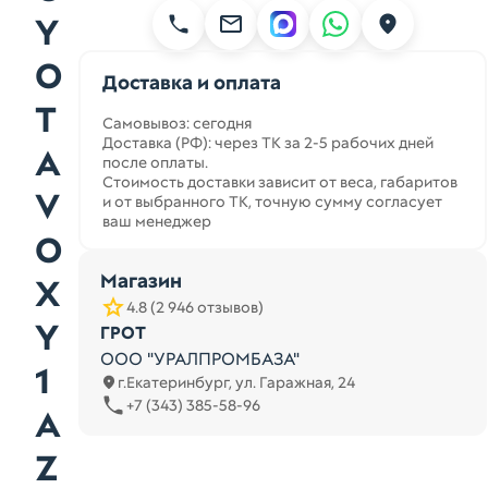
Y
O
Доставка и оплата
T
Самовывоз: сегодня
Доставка (РФ): через ТК за 2-5 рабочих дней
A
после оплаты.
Стоимость доставки зависит от веса, габаритов
V
и от выбранного ТК, точную сумму согласует
ваш менеджер
O
Магазин
X
4.8 (2 946 отзывов)
Y
ГРОТ
ООО "УРАЛПРОМБАЗА"
1
г.Екатеринбург, ул. Гаражная, 24
+7 (343) 385-58-96
A
Z