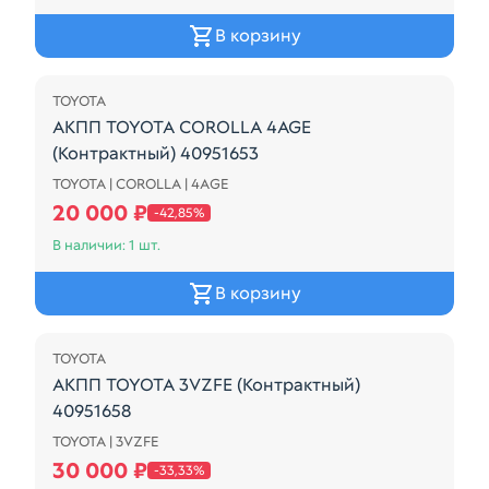
В корзину
Распродажа
TOYOTA
АКПП TOYOTA COROLLA 4AGE
(Контрактный) 40951653
TOYOTA | COROLLA | 4AGE
АКПП TOYOTA COROLLA 4AGE (Контрактный) 4095
20 000 ₽
-42,85%
В наличии: 1 шт.
В корзину
Распродажа
TOYOTA
АКПП TOYOTA 3VZFE (Контрактный)
40951658
TOYOTA | 3VZFE
A540E
30 000 ₽
-33,33%