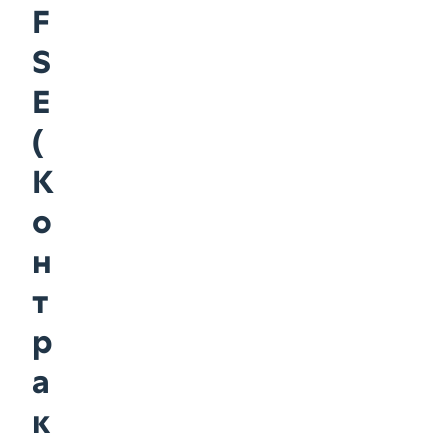
F
S
E
(
К
о
н
т
р
а
к