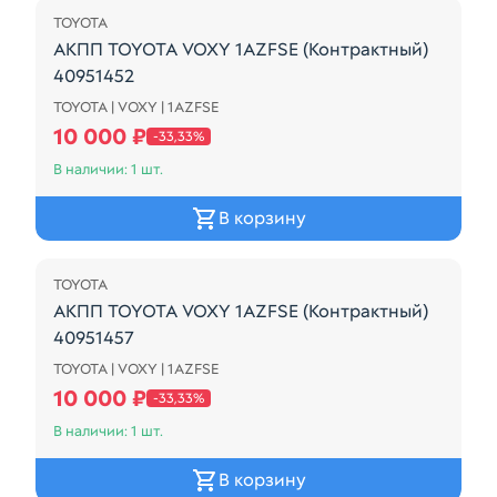
TOYOTA
АКПП TOYOTA VOXY 1AZFSE (Контрактный)
40951452
TOYOTA | VOXY | 1AZFSE
4WD / A248E / ДЕФЕКТ КОРПУСА(СМОТРИТЕ ФОТО
10 000 ₽
-33,33%
В наличии: 1 шт.
В корзину
Распродажа
TOYOTA
АКПП TOYOTA VOXY 1AZFSE (Контрактный)
40951457
TOYOTA | VOXY | 1AZFSE
A248E-01A
10 000 ₽
-33,33%
В наличии: 1 шт.
В корзину