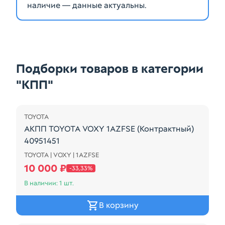
наличие — данные актуальны.
Подборки товаров в категории
"КПП"
Распродажа
TOYOTA
АКПП TOYOTA VOXY 1AZFSE (Контрактный)
40951451
TOYOTA | VOXY | 1AZFSE
A248E-01A
10 000 ₽
-33,33%
В наличии: 1 шт.
В корзину
Распродажа