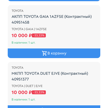
Распродажа
TOYOTA
АКПП TOYOTA GAIA 1AZFSE (Контрактный)
40951458
TOYOTA | GAIA | 1AZFSE
A248E-01A
10 000 ₽
-33,33%
В наличии: 1 шт.
В корзину
Распродажа
TOYOTA
МКПП TOYOTA DUET EJVE (Контрактный)
40951377
TOYOTA | DUET | EJVE
МКПП TOYOTA DUET EJVE (Контрактный) 40951377
10 000 ₽
-33,33%
В наличии: 1 шт.