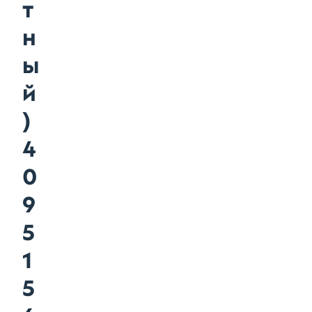
т
н
ы
й
)
4
0
9
5
1
5