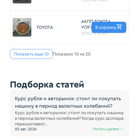
TOYOTA VOXY
40951452
АКПП TOYOTA
VOXY 1AZFSE
TOYOTA
В корзину
—
(Контрактный)
TOYOTA VOXY
40951451
Показать еще 10
Показано 10 из 20
Подборка статей
Курс рубля и авторынок: стоит ли покупать
машину в период валютных колебаний?
Курс рубля и авторынок: стоит ли покупать машину
в период валютных колебаний? Когда курс доллара
перешагивает...
Читать далее
05 авг. 2026