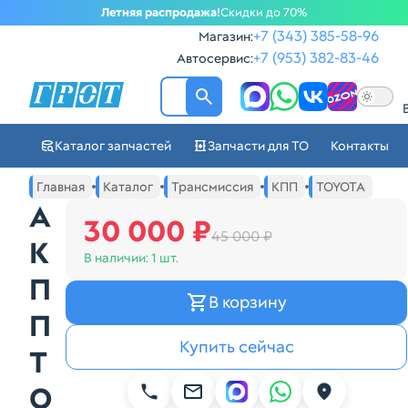
Летняя распродажа!
Скидки до 70%
+7 (343) 385-58-96
Магазин:
+7 (953) 382-83-46
Автосервис:
ГРОТ - Автозапчасти в Ек
Каталог запчастей
Запчасти для ТО
Контакты
Навигация по сайту автозапчастей ГРОТ
Основное меню навигации интернет-магазина автозапча
Главная
Каталог
Трансмиссия
КПП
TOYOTA
А
30 000 ₽
45 000 ₽
К
В наличии:
1 шт.
П
В корзину
П
Купить сейчас
T
O