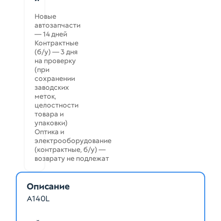
Новые
автозапчасти
— 14 дней
Контрактные
(б/у) — 3 дня
на проверку
(при
сохранении
заводских
меток,
целостности
товара и
упаковки)
Оптика и
электрооборудование
(контрактные, б/у) —
возврату не подлежат
Описание
A140L