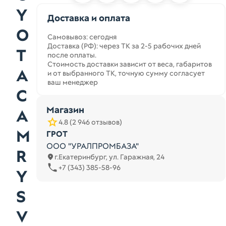
Y
Доставка и оплата
O
Самовывоз: сегодня
Доставка (РФ): через ТК за 2-5 рабочих дней
T
после оплаты.
Стоимость доставки зависит от веса, габаритов
A
и от выбранного ТК, точную сумму согласует
ваш менеджер
C
Магазин
A
4.8 (2 946 отзывов)
M
ГРОТ
ООО "УРАЛПРОМБАЗА"
R
г.Екатеринбург, ул. Гаражная, 24
+7 (343) 385-58-96
Y
S
V