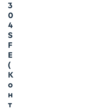
3
0
4
S
F
E
(
К
о
н
т