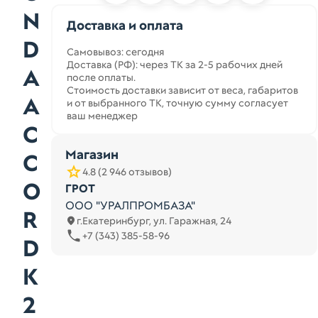
N
Доставка и оплата
D
Самовывоз: сегодня
Доставка (РФ): через ТК за 2-5 рабочих дней
A
после оплаты.
Стоимость доставки зависит от веса, габаритов
A
и от выбранного ТК, точную сумму согласует
ваш менеджер
C
Магазин
C
4.8 (2 946 отзывов)
O
ГРОТ
ООО "УРАЛПРОМБАЗА"
R
г.Екатеринбург, ул. Гаражная, 24
+7 (343) 385-58-96
D
K
2