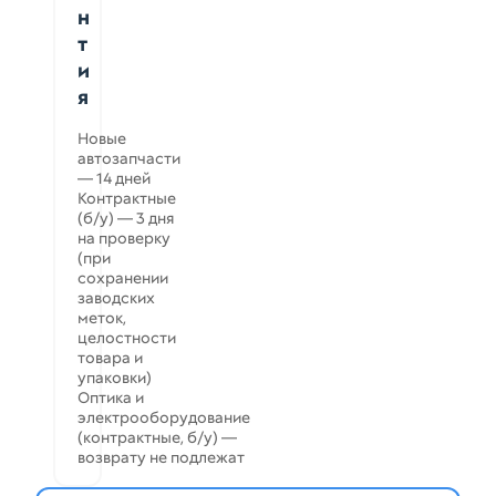
н
т
и
я
Новые
автозапчасти
— 14 дней
Контрактные
(б/у) — 3 дня
на проверку
(при
сохранении
заводских
меток,
целостности
товара и
упаковки)
Оптика и
электрооборудование
(контрактные, б/у) —
возврату не подлежат