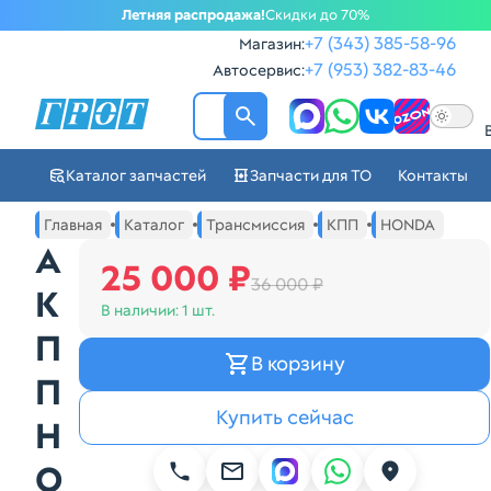
Летняя распродажа!
Скидки до 70%
+7 (343) 385-58-96
Магазин:
+7 (953) 382-83-46
Автосервис:
ГРОТ - Автозапчасти в Ек
Каталог запчастей
Запчасти для ТО
Контакты
Навигация по сайту автозапчастей ГРОТ
Основное меню навигации интернет-магазина автозапча
Главная
Каталог
Трансмиссия
КПП
HONDA
А
25 000 ₽
36 000 ₽
К
В наличии:
1 шт.
П
В корзину
П
Купить сейчас
H
O