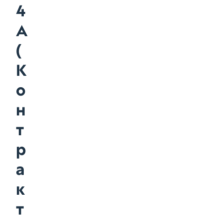
4
A
(
К
о
н
т
р
а
к
т