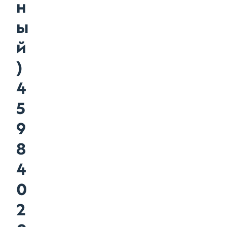
н
ы
й
)
4
5
9
8
4
0
2