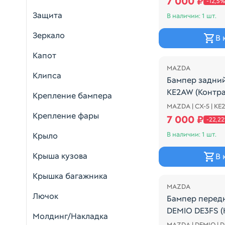
7 000 ₽
-12,5%
Защита
В наличии: 1 шт.
Зеркало
В 
Распродажа
Капот
MAZDA
Клипса
Бампер задни
KE2AW (Контр
Крепление бампера
MAZDA | CX-5 | K
БЕЛАЯ НОЧЬ
Крепление фары
7 000 ₽
-22,2
В наличии: 1 шт.
Крыло
Крыша кузова
В 
Распродажа
Крышка багажника
MAZDA
Лючок
Бампер перед
DEMIO DE3FS (
Молдинг/Накладка
MAZDA | DEMIO | 