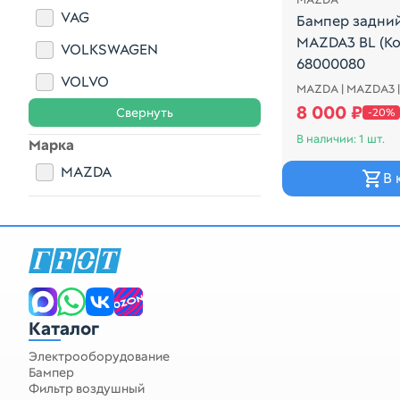
VAG
Бампер задни
MAZDA3 BL (К
VOLKSWAGEN
68000080
VOLVO
MAZDA | MAZDA3 |
2010 / ХЭТЧ /
8 000 ₽
Свернуть
-20%
В наличии: 1 шт.
Марка
MAZDA
В 
Каталог
Электрооборудование
Бампер
Фильтр воздушный