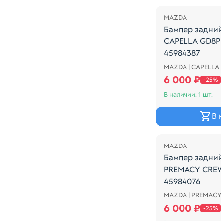
MAZDA
Бампер задни
CAPELLA GD8P 
45984387
MAZDA | CAPELLA 
Mazda Capella 1
6 000 ₽
-25%
В наличии: 1 шт.
В 
Распродажа
MAZDA
Бампер задни
PREMACY CREW
45984076
MAZDA | PREMACY
Mazda Premacy 
6 000 ₽
-25%