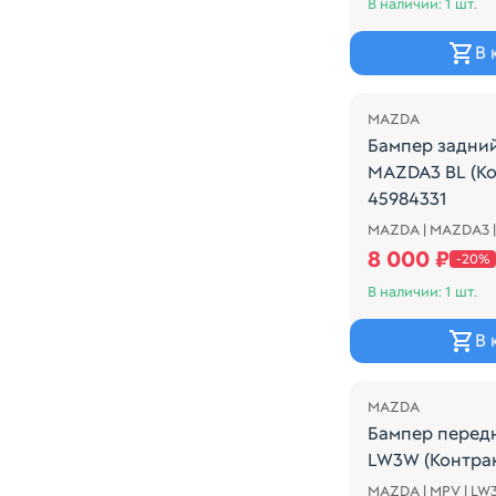
В наличии: 1 шт.
В 
Распродажа
MAZDA
Бампер задни
MAZDA3 BL (К
45984331
MAZDA | MAZDA3 |
Mazda Axela 200
8 000 ₽
-20%
В наличии: 1 шт.
В 
Распродажа
MAZDA
Бампер перед
LW3W (Контра
MAZDA | MPV | LW
ПОТЕРТОСТИ Ma