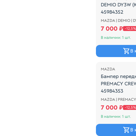
DEMIO DY3W (
45984352
MAZDA | DEMIO | 
Mazda Demio ре
7 000 ₽
-12,5%
В наличии: 1 шт.
В 
Распродажа
MAZDA
Бампер перед
PREMACY CREW
45984353
MAZDA | PREMACY
Mazda Premacy 
7 000 ₽
-12,5%
В наличии: 1 шт.
В 
Распродажа