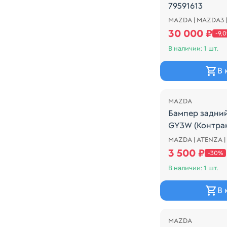
79591613
MAZDA | MAZDA3 
Подмят, дефект
30 000 ₽
-9,
В наличии: 1 шт.
В 
Распродажа
MAZDA
Бампер задни
GY3W (Контра
MAZDA | ATENZA 
!!! ДЕФЕКТЫ НА
3 500 ₽
-30%
В наличии: 1 шт.
В 
Распродажа
MAZDA