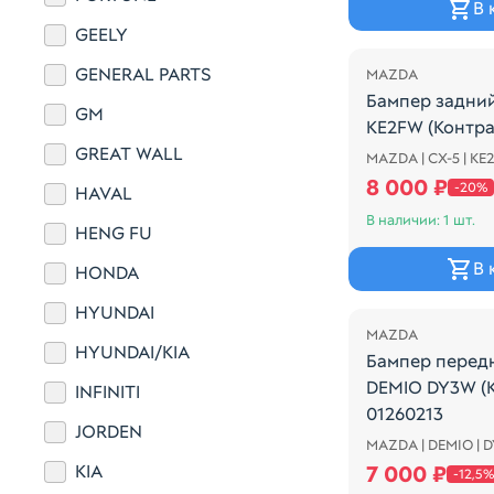
В 
Распродажа
GEELY
GENERAL PARTS
MAZDA
Бампер задни
GM
KE2FW (Контра
GREAT WALL
MAZDA | CX-5 | KE
ДЕФЕКТ, СМОТ
8 000 ₽
-20%
HAVAL
В наличии: 1 шт.
HENG FU
В 
HONDA
Распродажа
HYUNDAI
MAZDA
HYUNDAI/KIA
Бампер перед
DEMIO DY3W (
INFINITI
01260213
JORDEN
MAZDA | DEMIO | 
Для моделей M
KIA
7 000 ₽
-12,5%