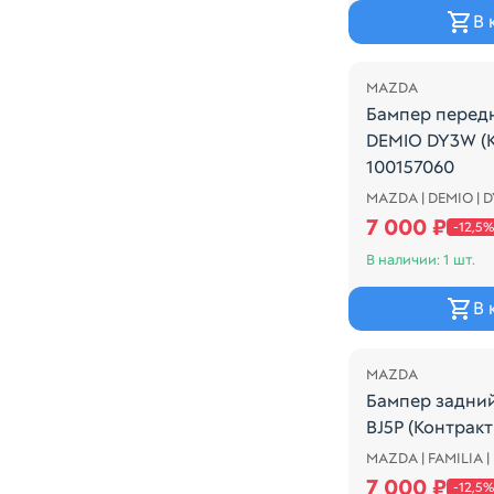
В 
Распродажа
MAZDA
Бампер перед
DEMIO DY3W (
100157060
MAZDA | DEMIO | 
COLOR - A4D
7 000 ₽
-12,5%
В наличии: 1 шт.
В 
Распродажа
MAZDA
Бампер задни
BJ5P (Контрак
MAZDA | FAMILIA |
SEDAN
7 000 ₽
-12,5%