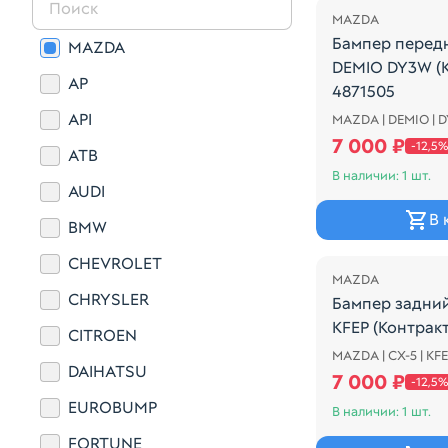
MAZDA
Бампер перед
MAZDA
DEMIO DY3W (
AP
4871505
API
MAZDA | DEMIO | 
2я модель Име
7 000 ₽
-12,5%
ATB
В наличии: 1 шт.
AUDI
В 
BMW
Распродажа
CHEVROLET
MAZDA
CHRYSLER
Бампер задни
KFEP (Конт
CITROEN
MAZDA | CX-5 | KF
Бампер задний
DAIHATSU
7 000 ₽
-12,5%
EUROBUMP
В наличии: 1 шт.
FORTUNE