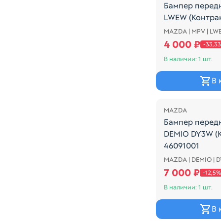
Бампер перед
LWEW (Контра
MAZDA | MPV | LW
Mazda MPV 1999
4 000 ₽
-33,3
В наличии: 1 шт.
В 
Распродажа
MAZDA
Бампер перед
DEMIO DY3W (
46091001
MAZDA | DEMIO | 
Mazda Demio 20
7 000 ₽
-12,5%
В наличии: 1 шт.
В 
Распродажа