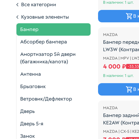
В наличии: 1 шт.
Все категории
В 
Кузовные элементы
Распродажа
Бампер
MAZDA
Абсорбер бампера
Бампер перед
LW3W (Контрак
Амортизатор 5й двери
MAZDA | MPV | LW
БЕЛЫЙ, 2 РЕС
(багажника/капота)
4 000 ₽
-33,3
Антенна
В наличии: 1 шт.
Брызговик
В 
Распродажа
Ветровик/Дефлектор
MAZDA
Дверь
Бампер задни
KE2AW (Контра
Дверь 5-я
MAZDA | CX-5 | K
Бампер задний
Замок