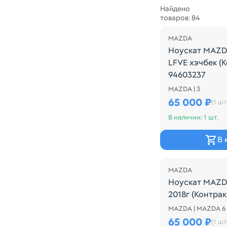
Найдено
товаров: 84
MAZDA
Ноускат MAZD
LFVE хэчбек (
94603237
MAZDA | 3
Производитель
65 000 ₽
(1 шт
В наличии: 1 шт.
В 
MAZDA
Ноускат MAZD
2018г (Контра
MAZDA | MAZDA 6
Потертости MA
65 000 ₽
(1 шт