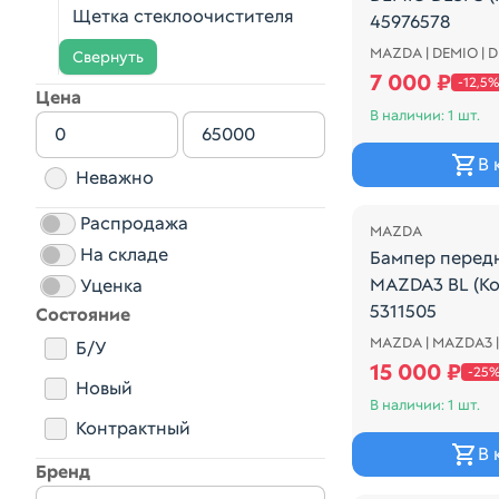
Щетка стеклоочистителя
45976578
MAZDA | DEMIO | 
Бампер передн
Свернуть
7 000 ₽
-12,5%
Цена
В наличии: 1 шт.
В 
Неважно
Распродажа
Распродажа
MAZDA
На складе
Бампер перед
MAZDA3 BL (К
Уценка
5311505
Состояние
MAZDA | MAZDA3 |
MZ AXELA
Б/У
15 000 ₽
-25
Новый
В наличии: 1 шт.
Контрактный
В 
Бренд
Распродажа