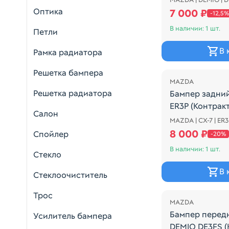
ЧЕРНЫЙ
Оптика
7 000 ₽
-12,5%
В наличии: 1 шт.
Петли
В 
Рамка радиатора
Распродажа
Решетка бампера
MAZDA
Решетка радиатора
Бампер задни
ER3P (Контрак
Салон
MAZDA | CX-7 | ER
1-Я МОДЕЛЬ
8 000 ₽
Спойлер
-20%
В наличии: 1 шт.
Стекло
В 
Стеклоочиститель
Распродажа
Трос
MAZDA
Бампер перед
Усилитель бампера
DEMIO DE3FS (