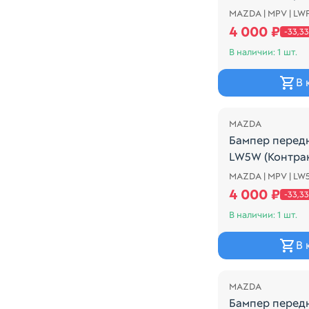
MAZDA | MPV | LW
Mazda MPV 2-й 
4 000 ₽
-33,3
В наличии: 1 шт.
В 
Распродажа
MAZDA
Бампер перед
LW5W (Контра
MAZDA | MPV | LW
ЕСТЬ ДЕФЕКТЫ,
4 000 ₽
-33,3
В наличии: 1 шт.
В 
Распродажа
MAZDA
Бампер перед