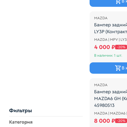
В 
Распродажа
MAZDA
Бампер задни
LY3P (Контрак
MAZDA | MPV | LY
ЧЕРНЫЙ, ПОТ
4 000 ₽
-20%
В наличии: 1 шт.
В 
Распродажа
MAZDA
Бампер задни
MAZDA6 GH (К
45980513
Фильтры
MAZDA | MAZDA6 
Mazda Mazda6 2
8 000 ₽
-20%
Категория