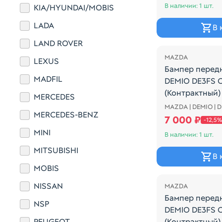
В наличии: 1 шт.
KIA/HYUNDAI/MOBIS
LADA
В 
Распродажа
LAND ROVER
MAZDA
LEXUS
Бампер перед
MADFIL
DEMIO DE3FS 
(Контрактный)
MERCEDES
MAZDA | DEMIO | 
Бампер перед
MERCEDES-BENZ
7 000 ₽
-12,5%
MINI
В наличии: 1 шт.
MITSUBISHI
В 
Распродажа
MOBIS
NISSAN
MAZDA
Бампер перед
NSP
DEMIO DE3FS 
PEUGEOT
(Контрактный)