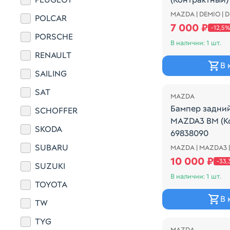
MAZDA | DEMIO | 
Бампер передн
POLCAR
7 000 ₽
-12,5%
PORSCHE
В наличии: 1 шт.
RENAULT
В 
SAILING
Распродажа
SAT
MAZDA
Бампер задни
SCHOFFER
MAZDA3 BM (К
SKODA
69838090
SUBARU
MAZDA | MAZDA3 
ХЕТЧБЕК Mazda
10 000 ₽
-33
SUZUKI
В наличии: 1 шт.
TOYOTA
В 
TW
Распродажа
TYG
MAZDA