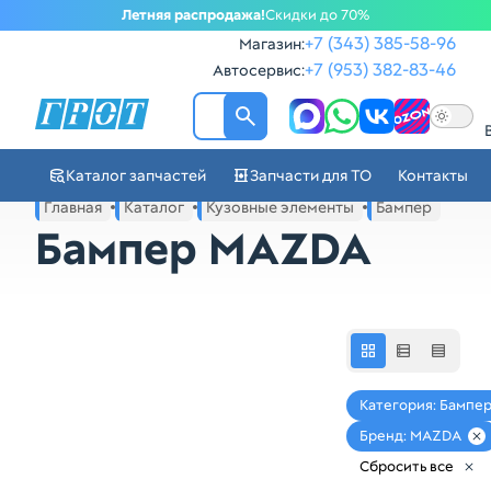
Летняя распродажа!
Скидки до 70%
+7 (343) 385-58-96
Магазин:
+7 (953) 382-83-46
Автосервис:
ГРОТ - Автозапчасти в Ек
Каталог запчастей
Запчасти для ТО
Контакты
Навигация по сайту автозапчастей ГРОТ
Главная
Каталог
Кузовные элементы
Бампер
Основное меню навигации интернет-магазина автозапча
Бампер MAZDA
Категория: Бампе
Бренд: MAZDA
Сбросить все