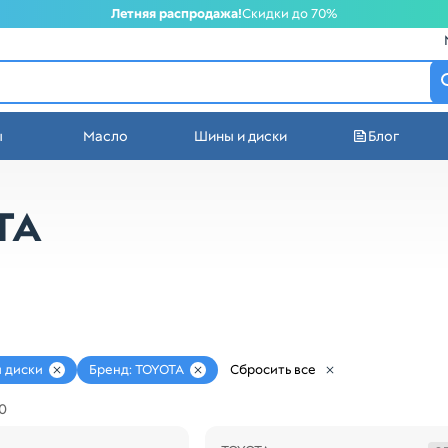
Летняя распродажа!
Скидки до 70%
атеринбурге
ы
Масло
Шины и диски
Блог
стей в Екатеринбурге
TA
и диски
Бренд: TOYOTA
Сбросить все
0