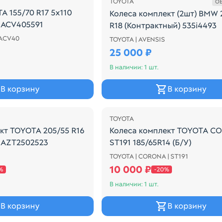
TOYOTA
OE
A 155/70 R17 5x110
Колеса комплект (2шт) BMW 
 ACV405591
R18 (Контрактный) 535i4493
 ACV40
НОЕ В СБОРЕ DUNLOP (INDONESIA)
TOYOTA | AVENSIS
КОМПЛЕКТ КОЛЕС 2ШТ С РЕЗ
25 000 ₽
В наличии: 1 шт.
В корзину
В корзину
Распродажа
TOYOTA
кт TOYOTA 205/55 R16
Колеса комплект TOYOTA C
 AZT2502523
ST191 185/65R14 (Б/У)
TOYOTA | CORONA | ST191
ЛЕС С РЕЗИНОЙ KUMHO (KOREA)
Колеса комплект TOYOTA COR
10 000 ₽
%
-20%
В наличии: 1 шт.
В корзину
В корзину