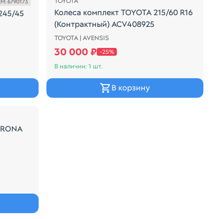
TOYOTA
M: 6790173
Колеса комплект TOYOTA 215/60 R16
245/45
(Контрактный) ACV408925
TOYOTA | AVENSIS
КОМПЛЕКТ КОЛЕС С РЕЗИНОЙ BRIDGESTON
ИНОЙ PIRELLI
30 000 ₽
-25%
В наличии: 1 шт.
В корзину
ORONA
ONA ST191 185/65R14 (Б/У)