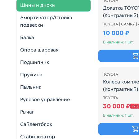
TOYOTA
Шины и диски
Докатка TOYOT
(Контрактный)
Амортизатор/Стойка
TOYOTA | CAMRY |
подвески
КОЛЕСО ЗАПАС
10 000 ₽
Балка
В наличии: 1 шт.
Опора шаровая
Подшипник
Распродажа
Пружина
TOYOTA
Колеса компле
Пыльник
(Контрактный)
TOYOTA
КОМПЛЕКТ КО
Рулевое управление
30 000 ₽
-25
Рычаг
В наличии: 1 шт.
Сайлентблок
Стабилизатор