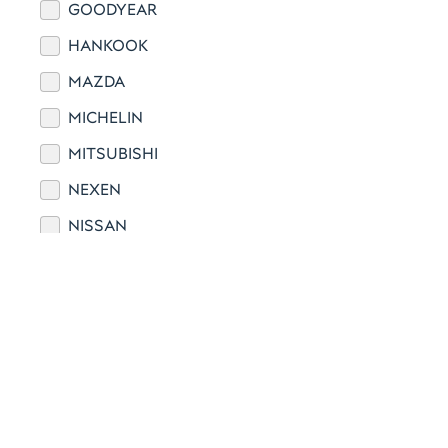
GOODYEAR
HANKOOK
MAZDA
MICHELIN
MITSUBISHI
NEXEN
NISSAN
NOKIAN
NO NAME
POLCAR
Свернуть
RENAULT
Марка
TOYO
TOYOTA
VAG