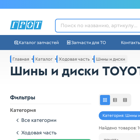
ГРОТ - Автозапчасти в Ек
Каталог запчастей
Запчасти для ТО
Контакт
Навигация по сайту автозапчастей ГРОТ
Главная
Каталог
Ходовая часть
Шины и диски
Основное меню навигации интернет-магазина автозапча
Шины и диски TOYO
Фильтры
Категория
Категория: Шины 
Все категории
Найдено товаров: 1
Ходовая часть