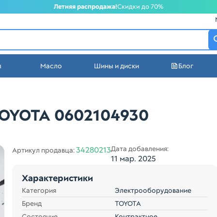
Летняя распродажа!
Скидки до 70%
атеринбурге
ы
Масло
Шины и диски
Блог
стей в Екатеринбурге
TOYOTA 0602104930
Дата добавления:
34280213
Артикул продавца:
11 мар. 2025
Характеристики
Категория
Электрооборудование
Бренд
TOYOTA
Состояние
Контрактное