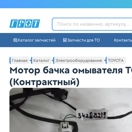
ГРОТ - Автозапчасти в Ек
Каталог запчастей
Запчасти для ТО
Контакт
Навигация по сайту автозапчастей ГРОТ
Основное меню навигации интернет-магазина автозапча
Главная
Каталог
Электрооборудование
TOYOTA
Мотор бачка омывателя 
(Контрактный)