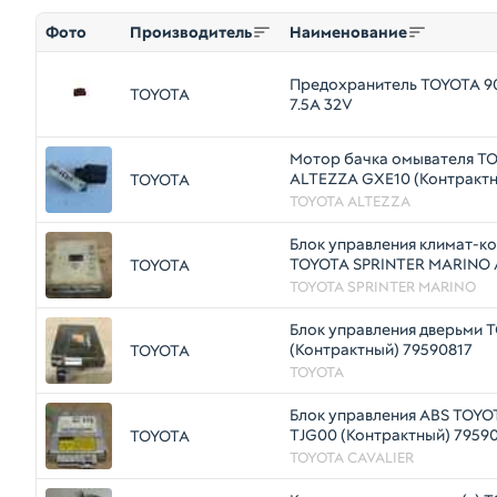
Фото
Производитель
Наименование
Предохранитель TOYOTA 9
TOYOTA
7.5A 32V
Мотор бачка омывателя T
ALTEZZA GXE10 (Контракт
TOYOTA
TOYOTA ALTEZZA
Блок управления климат-к
TOYOTA SPRINTER MARINO 
TOYOTA
(Контрактный) 79590818
TOYOTA SPRINTER MARINO
Блок управления дверьми 
(Контрактный) 79590817
TOYOTA
TOYOTA
Блок управления ABS TOYO
TJG00 (Контрактный) 7959
TOYOTA
TOYOTA CAVALIER