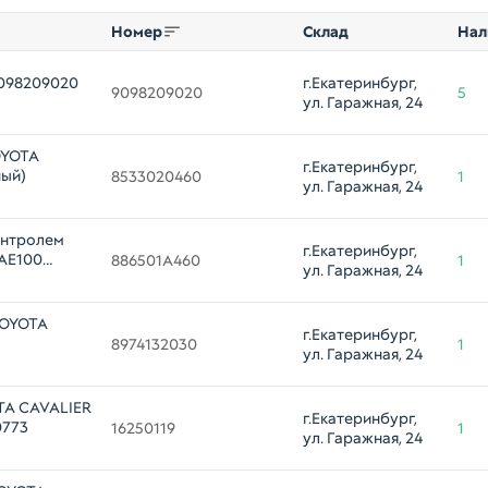
Номер
Склад
Нал
098209020
г.Екатеринбург, 
9098209020
5
ул. Гаражная, 24
OYOTA
г.Екатеринбург, 
ный)
8533020460
1
ул. Гаражная, 24
онтролем
г.Екатеринбург, 
AE100
886501A460
1
ул. Гаражная, 24
TOYOTA
г.Екатеринбург, 
8974132030
1
ул. Гаражная, 24
TA CAVALIER
г.Екатеринбург, 
0773
16250119
1
ул. Гаражная, 24