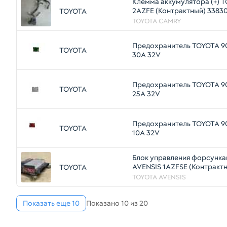
Клемма аккумулятора (+) 
2AZFE (Контрактный) 3383
TOYOTA
TOYOTA CAMRY
Предохранитель TOYOTA 9
TOYOTA
30A 32V
Предохранитель TOYOTA 9
TOYOTA
25A 32V
Предохранитель TOYOTA 9
TOYOTA
10A 32V
Блок управления форсунк
AVENSIS 1AZFSE (Контракт
TOYOTA
79590793
TOYOTA AVENSIS
Показать еще 10
Показано 10 из 20