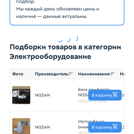
подбор.
Мы каждый день обновляем цены и
наличие — данные актуальны.
Подборки товаров в категории
Электрооборудование
Фото
Производитель
Наименование
Номер
Блок комфорта
NISSAN X-TRAIL
NISSAN
В корзину
284B2
T31
NISSAN X-TRAIL
(Контрактный)
79590946
Мотор бачка
омывателя
NISSAN
В корзину
22246
NISSAN 2224615А
NISSAN