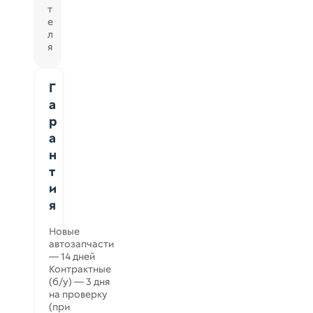
т
е
л
я
Г
а
р
а
н
т
и
я
Новые
автозапчасти
— 14 дней
Контрактные
(б/у) — 3 дня
на проверку
(при