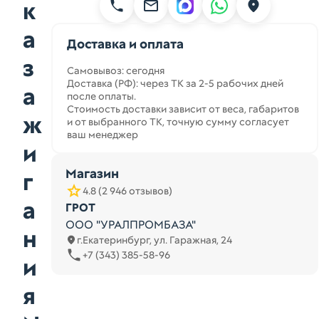
к
а
Доставка и оплата
з
Самовывоз: сегодня
Доставка (РФ): через ТК за 2-5 рабочих дней
а
после оплаты.
Стоимость доставки зависит от веса, габаритов
ж
и от выбранного ТК, точную сумму согласует
ваш менеджер
и
Магазин
г
4.8 (2 946 отзывов)
а
ГРОТ
ООО "УРАЛПРОМБАЗА"
н
г.Екатеринбург, ул. Гаражная, 24
+7 (343) 385-58-96
и
я