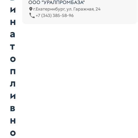
ООО "УРАЛПРОМБАЗА"
и
г.Екатеринбург, ул. Гаражная, 24
+7 (343) 385-58-96
н
а
т
о
п
л
и
в
н
о