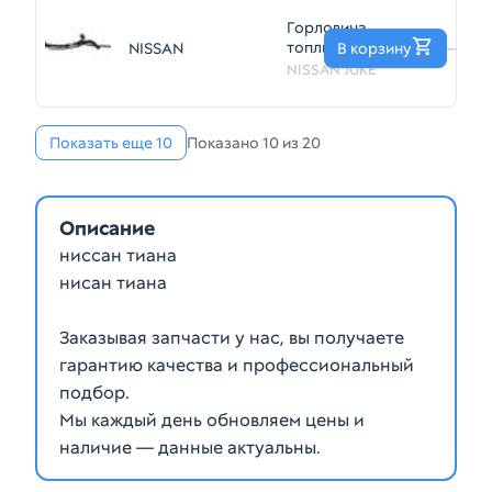
Горловина
топливного бака
NISSAN
В корзину
—
NISSAN Juke YF15
NISSAN JUKE
(Контрактный)
14121612
Показать еще 10
Показано 10 из 20
Описание
ниссан тиана
нисан тиана
Заказывая запчасти у нас, вы получаете
гарантию качества и профессиональный
подбор.
Мы каждый день обновляем цены и
наличие — данные актуальны.