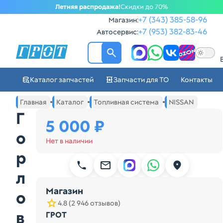
Летняя распродажа!
Скидки до 70%
+7 (343) 385-58-96
Магазин:
+7 (953) 382-83-46
Автосервис:
ГРОТ - Автозапчасти в Ек
Каталог запчастей
Запчасти для ТО
Контакты
Навигация по сайту автозапчастей ГРОТ
Основное меню навигации интернет-магазина автозапча
Главная
Каталог
Топливная система
NISSAN
Г
5 000 ₽
о
Нет в наличии
р
л
Магазин
о
4.8 (2 946 отзывов)
в
ГРОТ