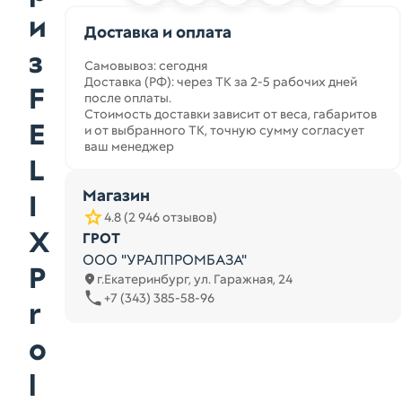
и
Доставка и оплата
з
Самовывоз: сегодня
Доставка (РФ): через ТК за 2-5 рабочих дней
F
после оплаты.
Стоимость доставки зависит от веса, габаритов
E
и от выбранного ТК, точную сумму согласует
ваш менеджер
L
Магазин
I
4.8 (2 946 отзывов)
X
ГРОТ
ООО "УРАЛПРОМБАЗА"
P
г.Екатеринбург, ул. Гаражная, 24
+7 (343) 385-58-96
r
o
l