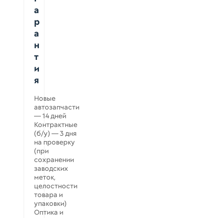
а
р
а
н
т
и
я
Новые
автозапчасти
— 14 дней
Контрактные
(б/у) — 3 дня
на проверку
(при
сохранении
заводских
меток,
целостности
товара и
упаковки)
Оптика и