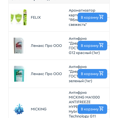
Ароматизатор
картонный FELIX
FELIX
В корзину
—
"Яблочная
свежесть"
Антифриз
"Дзержинский
Лемакс Про ООО
В корзину
—
ГОСТ" 1673940
G12 красный (1кг)
Антифриз
"Дзержинский
Лемакс Про ООО
В корзину
—
ГОСТ" G11
зеленый (1кг)
Антифриз
MICKING MA1000
ANTIFREEZE
HYPER COOL
MICKING
В корзину
—
Hybrid
Technology G11