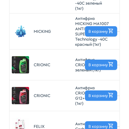
-40С зеленый
(1кг)
Антифриз
MICKING MA1007
ANTIFREEZE
MICKING
В корзину
—
SUPER LLC P-OAT
Technology -40С
красный (1кг)
Антифриз
CRIONIC
CRIONIC -40 G11
В корзину
—
зеленый (1кг)
Антифриз
CRIONIC -40
CRIONIC
В корзину
—
G12++ красный
(1кг)
Антифриз FELIX
FELIX
В корзину
—