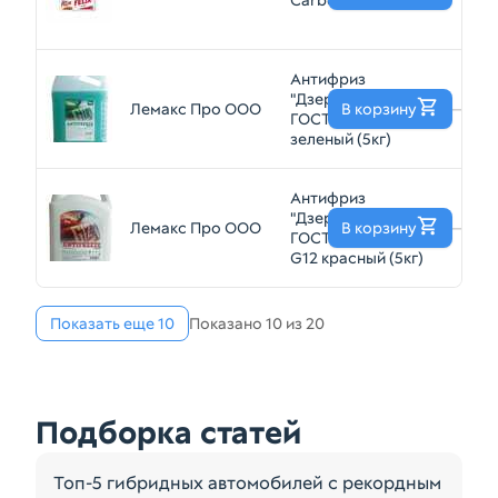
Carbox (1кг)
Антифриз
"Дзержинский
Лемакс Про ООО
В корзину
—
ГОСТ" 1673931 G11
зеленый (5кг)
Антифриз
"Дзержинский
Лемакс Про ООО
В корзину
—
ГОСТ" 1673945
G12 красный (5кг)
Показать еще 10
Показано 10 из 20
Подборка статей
Топ-5 гибридных автомобилей с рекордным